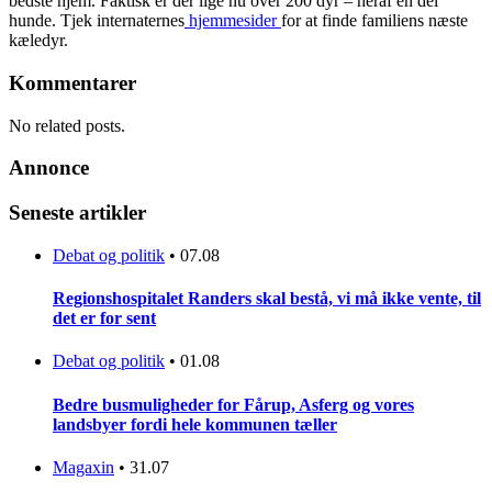
bedste hjem. Faktisk er der lige nu over 200 dyr – heraf en del
hunde. Tjek internaternes
hjemmesider
for at finde familiens næste
kæledyr.
Kommentarer
No related posts.
Annonce
Seneste artikler
Debat og politik
•
07.08
Regionshospitalet Randers skal bestå, vi må ikke vente, til
det er for sent
Debat og politik
•
01.08
Bedre busmuligheder for Fårup, Asferg og vores
landsbyer fordi hele kommunen tæller
Magaxin
•
31.07