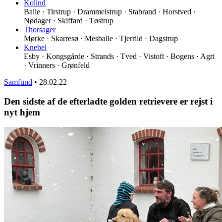
Kolind
Balle · Tirstrup · Drammelstrup · Stabrand · Horstved ·
Nødager · Skiffard · Tøstrup
Thorsager
Mørke · Skarresø · Mesballe · Tjerrild · Dagstrup
Knebel
Esby · Kongsgårde · Strands · Tved · Vistoft · Bogens · Agri
· Vrinners · Grønfeld
Samfund
•
28.02.22
Den sidste af de efterladte golden retrievere er rejst i
nyt hjem