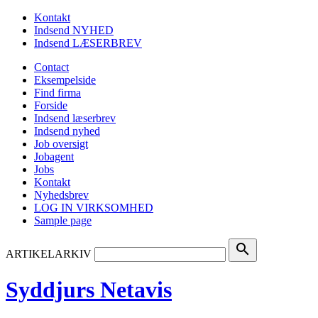
Kontakt
Indsend NYHED
Indsend LÆSERBREV
Contact
Eksempelside
Find firma
Forside
Indsend læserbrev
Indsend nyhed
Job oversigt
Jobagent
Jobs
Kontakt
Nyhedsbrev
LOG IN VIRKSOMHED
Sample page
search
ARTIKELARKIV
Syddjurs Netavis