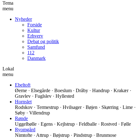
Tema
menu
Nyheder
Forside
Kultur
Erhverv
Debat og politik
Samfund
112
Danmark
Lokal
menu
Ebeltoft
Øerne · Elsegårde · Boeslum · Dråby · Handrup · Krakær ·
Gravlev · Fuglslev · Hyllested
Hornslet
Rodskov · Termestrup · Hvilsager · Bøjen · Skørring · Lime ·
Søby · Villendrup
Rønde
Uggelbølle · Egens · Kejlstrup · Feldballe · Rostved · Følle
Ryomgård
Nimtofte · Attrup · Bøjstrup · Pindstrup · Brunmose