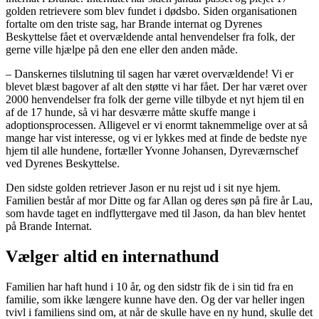
golden retrievere som blev fundet i dødsbo. Siden organisationen
fortalte om den triste sag, har Brande internat og Dyrenes
Beskyttelse fået et overvældende antal henvendelser fra folk, der
gerne ville hjælpe på den ene eller den anden måde.
– Danskernes tilslutning til sagen har været overvældende! Vi er
blevet blæst bagover af alt den støtte vi har fået. Der har været over
2000 henvendelser fra folk der gerne ville tilbyde et nyt hjem til en
af de 17 hunde, så vi har desværre måtte skuffe mange i
adoptionsprocessen. Alligevel er vi enormt taknemmelige over at så
mange har vist interesse, og vi er lykkes med at finde de bedste nye
hjem til alle hundene, fortæller Yvonne Johansen, Dyreværnschef
ved Dyrenes Beskyttelse.
Den sidste golden retriever Jason er nu rejst ud i sit nye hjem.
Familien består af mor Ditte og far Allan og deres søn på fire år Lau,
som havde taget en indflyttergave med til Jason, da han blev hentet
på Brande Internat.
Vælger altid en internathund
Familien har haft hund i 10 år, og den sidstr fik de i sin tid fra en
familie, som ikke længere kunne have den. Og der var heller ingen
tvivl i familiens sind om, at når de skulle have en ny hund, skulle det