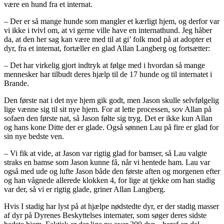
være en hund fra et internat.
– Der er så mange hunde som mangler et kærligt hjem, og derfor var
vi ikke i tvivl om, at vi gerne ville have en internathund. Jeg håber
da, at den her sag kan være med til at gi’ folk mod på at adopter et
dyr, fra et internat, fortæller en glad Allan Langberg og fortsætter:
– Det har virkelig gjort indtryk at følge med i hvordan så mange
mennesker har tilbudt deres hjælp til de 17 hunde og til internatet i
Brande.
Den første nat i det nye hjem gik godt, men Jason skulle selvfølgelig
lige vænne sig til sit nye hjem. For at lette processen, sov Allan på
sofaen den første nat, så Jason følte sig tryg. Det er ikke kun Allan
og hans kone Ditte der er glade. Også sønnen Lau på fire er glad for
sin nye bedste ven.
– Vi fik at vide, at Jason var rigtig glad for bamser, så Lau valgte
straks en bamse som Jason kunne få, når vi hentede ham. Lau var
også med ude og lufte Jason både den første aften og morgenen efter
og han vågnede allerede klokken 4, for lige at tjekke om han stadig
var der, så vi er rigtig glade, griner Allan Langberg.
Hvis I stadig har lyst på at hjælpe nødstedte dyr, er der stadig masser
af dyr på Dyrenes Beskyttelses internater, som søger deres sidste