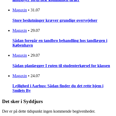
Magaxin
•
31.07
Store beslutninger kræver grundige overvejelser
Magaxin
•
29.07
Sådan foregår en tandbro behandling hos tandlægen i
København
Magaxin
•
29.07
Sådan planlægger I ruten til studenterkørsel for klassen
Magaxin
•
24.07
Lejlighed i Aarhus: Sådan finder du det rette hjem i
Smilets By
Det sker i Syddjurs
Der er på dette tidspunkt ingen kommende begivenheder.