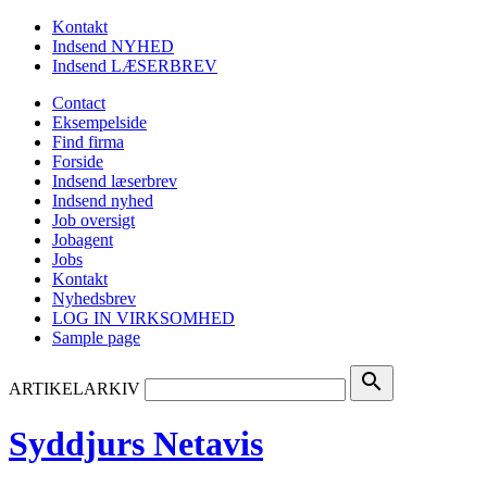
Kontakt
Indsend NYHED
Indsend LÆSERBREV
Contact
Eksempelside
Find firma
Forside
Indsend læserbrev
Indsend nyhed
Job oversigt
Jobagent
Jobs
Kontakt
Nyhedsbrev
LOG IN VIRKSOMHED
Sample page
search
ARTIKELARKIV
Syddjurs Netavis