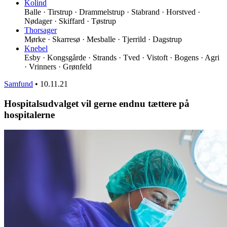
Kolind
Balle · Tirstrup · Drammelstrup · Stabrand · Horstved ·
Nødager · Skiffard · Tøstrup
Thorsager
Mørke · Skarresø · Mesballe · Tjerrild · Dagstrup
Knebel
Esby · Kongsgårde · Strands · Tved · Vistoft · Bogens · Agri
· Vrinners · Grønfeld
Samfund
•
10.11.21
Hospitalsudvalget vil gerne endnu tættere på
hospitalerne