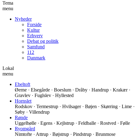
Tema
menu
Nyheder
Forside
Kultur
Erhverv
Debat og politik
Samfund
112
Danmark
Lokal
menu
Ebeltoft
Øerne · Elsegårde · Boeslum · Dråby · Handrup · Krakær ·
Gravlev · Fuglslev · Hyllested
Hornslet
Rodskov · Termestrup · Hvilsager · Bøjen · Skørring · Lime ·
Søby · Villendrup
Rønde
Uggelbølle · Egens · Kejlstrup · Feldballe · Rostved · Følle
Ryomgård
Nimtofte · Attrup · Bøjstrup · Pindstrup · Brunmose