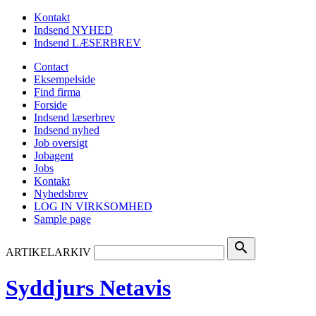
Kontakt
Indsend NYHED
Indsend LÆSERBREV
Contact
Eksempelside
Find firma
Forside
Indsend læserbrev
Indsend nyhed
Job oversigt
Jobagent
Jobs
Kontakt
Nyhedsbrev
LOG IN VIRKSOMHED
Sample page
search
ARTIKELARKIV
Syddjurs Netavis