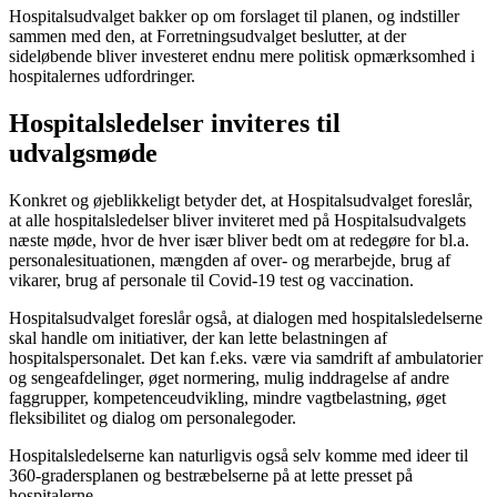
Hospitalsudvalget bakker op om forslaget til planen, og indstiller
sammen med den, at Forretningsudvalget beslutter, at der
sideløbende bliver investeret endnu mere politisk opmærksomhed i
hospitalernes udfordringer.
Hospitalsledelser inviteres til
udvalgsmøde
Konkret og øjeblikkeligt betyder det, at Hospitalsudvalget foreslår,
at alle hospitalsledelser bliver inviteret med på Hospitalsudvalgets
næste møde, hvor de hver især bliver bedt om at redegøre for bl.a.
personalesituationen,
mængden af over- og merarbejde, brug af
vikarer, brug af personale til Covid-19 test og vaccination.
Hospitalsudvalget foreslår også, at dialogen med hospitalsledelserne
skal handle om initiativer, der kan lette belastningen af
hospitalspersonalet. Det kan f.eks. være via samdrift af ambulatorier
og sengeafdelinger, øget normering, mulig inddragelse af andre
faggrupper, kompetenceudvikling, mindre vagtbelastning, øget
fleksibilitet og dialog om personalegoder.
Hospitalsledelserne kan naturligvis også selv komme med ideer til
360-gradersplanen og bestræbelserne på at lette presset på
hospitalerne.