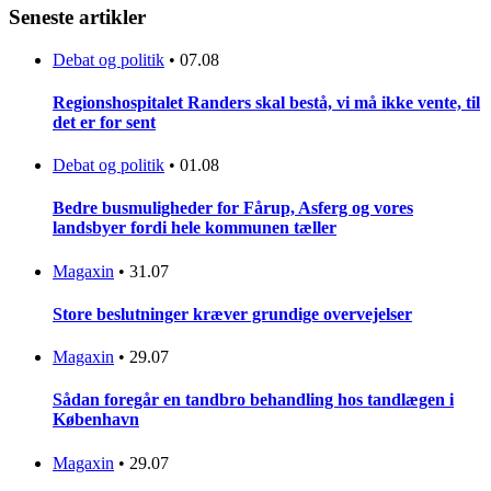
Seneste artikler
Debat og politik
•
07.08
Regionshospitalet Randers skal bestå, vi må ikke vente, til
det er for sent
Debat og politik
•
01.08
Bedre busmuligheder for Fårup, Asferg og vores
landsbyer fordi hele kommunen tæller
Magaxin
•
31.07
Store beslutninger kræver grundige overvejelser
Magaxin
•
29.07
Sådan foregår en tandbro behandling hos tandlægen i
København
Magaxin
•
29.07