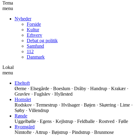
Tema
menu
Nyheder
Forside
Kultur
Erhverv
Debat og politik
Samfund
112
Danmark
Lokal
menu
Ebeltoft
Øerne · Elsegårde · Boeslum · Dråby · Handrup · Krakær ·
Gravlev · Fuglslev · Hyllested
Hornslet
Rodskov · Termestrup · Hvilsager · Bøjen · Skørring · Lime ·
Søby · Villendrup
Rønde
Uggelbølle · Egens · Kejlstrup · Feldballe · Rostved · Følle
Ryomgård
Nimtofte · Attrup · Bøjstrup · Pindstrup · Brunmose