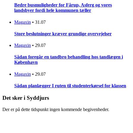
Bedre busmuligheder for Fårup, Asferg og vores
landsbyer fordi hele kommunen tæller
Magaxin
•
31.07
Store beslutninger kræver grundige overvejelser
Magaxin
•
29.07
Sådan foregår en tandbro behandling hos tandlægen i
København
Magaxin
•
29.07
Sådan planlægger I ruten til studenterkørsel for klassen
Det sker i Syddjurs
Der er på dette tidspunkt ingen kommende begivenheder.