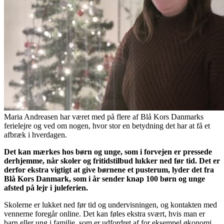
Maria Andreasen har været med på flere af Blå Kors Danmarks
ferielejre og ved om nogen, hvor stor en betydning det har at få et
afbræk i hverdagen.
Det kan mærkes hos børn og unge, som i forvejen er pressede
derhjemme, når skoler og fritidstilbud lukker ned før tid. Det er
derfor ekstra vigtigt at give børnene et pusterum, lyder det fra
Blå Kors Danmark, som i år sender knap 100 børn og unge
afsted på lejr i juleferien.
Skolerne er lukket ned før tid og undervisningen, og kontakten med
vennerne foregår online. Det kan føles ekstra svært, hvis man er
barn eller ung i familie, som er udfordret af for eksempel økonomi,