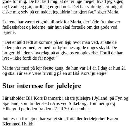
gode for mig. De har lært mig, at det er lige meget, hvad jeg siger,
og hvad jeg gør, fordi jeg er god nok. Det har virkelig lært mig at
elske mig selv på en måde, jeg aldrig har gjort før,” siger Maria.
Lejrene har været et godt afbræk for Maria, der både fremhæver
fællesskabet og lederne, når hun skal fortælle om det gode ved
lejrene.
”Det er altid fedt at komme på en lejr, hvor man ved, at alle de
ledere, der er med, er med for børnenes og de unges skyld. De
bruger tid i deres hverdag på at give os en oplevelse. Fordi de har
lyst – ikke fordi de får noget.”
Maria var med på lejr første gang, da hun var 14 år. I dag er hun 21
og skal i år selv være frivillig på en af Blå Kors’ julelejre.
Stor interesse for julelejre
I år afholder Blå Kors Danmark i alt tre julelejre i Jylland, på Fyn og
Sjælland, som finder sted i Ans ved Silkeborg, Tommerup og
Hillerød i perioden fra den 27. til 30. december.
Interessen for lejren har været stor, fortæller ferielejrchef Karen
Klemmed Hviid: