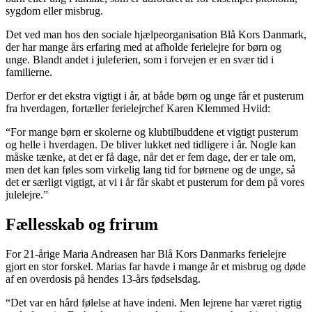
sygdom eller misbrug.
Det ved man hos den sociale hjælpeorganisation Blå Kors Danmark,
der har mange års erfaring med at afholde ferielejre for børn og
unge. Blandt andet i juleferien, som i forvejen er en svær tid i
familierne.
Derfor er det ekstra vigtigt i år, at både børn og unge får et pusterum
fra hverdagen, fortæller ferielejrchef Karen Klemmed Hviid:
“For mange børn er skolerne og klubtilbuddene et vigtigt pusterum
og helle i hverdagen. De bliver lukket ned tidligere i år. Nogle kan
måske tænke, at det er få dage, når det er fem dage, der er tale om,
men det kan føles som virkelig lang tid for børnene og de unge, så
det er særligt vigtigt, at vi i år får skabt et pusterum for dem på vores
julelejre.”
Fællesskab og frirum
For 21-årige Maria Andreasen har Blå Kors Danmarks ferielejre
gjort en stor forskel. Marias far havde i mange år et misbrug og døde
af en overdosis på hendes 13-års fødselsdag.
“Det var en hård følelse at have indeni. Men lejrene har været rigtig