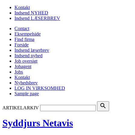
Kontakt
Indsend NYHED
Indsend LÆSERBREV
Contact
Eksempelside
Find firma
Forside
Indsend læserbrev
Indsend nyhed
Job oversigt
Jobagent
Jobs
Kontakt
Nyhedsbrev
LOG IN VIRKSOMHED
Sample page
search
ARTIKELARKIV
Syddjurs Netavis