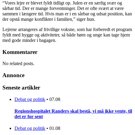
“Vores lejre er blevet fyldt tidligt op. Julen er en særlig svær og
sårbar tid. Der er mange forventninger. Det er ofte svært at være
sammen i længere tid. Hvis man er i en sårbar og udsat position, kan
der opstå mange konflikter i familien,” siger hun.
Lejrene arrangeres af frivillige voksne, som har forberedt et program
fyldt med hygge og aktiviteter, så både børn og unge kan tage hjem
med gode minder i bagagen.
Kommentarer
No related posts.
Annonce
Seneste artikler
Debat og politik
•
07.08
Regionshospitalet Randers skal bestå, vi må ikke vente, til
det er for sent
Debat og politik
•
01.08