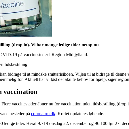
illing (drop in). Vi har mange ledige tider netop nu
COVID-19 på vaccinesteder i Region Midtjylland.
 tidsbestilling.
an bidrage til at mindske smitterisikoen. Viljen til at bidrage til denn
aknemmelig for. Aktuelt har vi løst det akutte behov for hjælp, siger re
n vaccination
ere vaccinesteder åbner nu for vaccination uden tidsbestilling (drop 
 vaccinesteder på
corona.rm.dk
. Kortet opdateres løbende.
00 ledige tider. Heraf 9.719 onsdag 22. december og 96.100 før 27. de