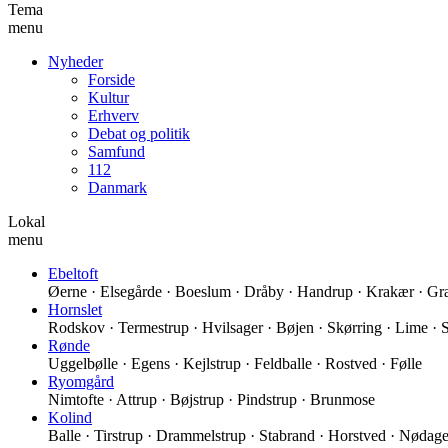
Tema
menu
Nyheder
Forside
Kultur
Erhverv
Debat og politik
Samfund
112
Danmark
Lokal
menu
Ebeltoft
Øerne · Elsegårde · Boeslum · Dråby · Handrup · Krakær · Grav
Hornslet
Rodskov · Termestrup · Hvilsager · Bøjen · Skørring · Lime · 
Rønde
Uggelbølle · Egens · Kejlstrup · Feldballe · Rostved · Følle
Ryomgård
Nimtofte · Attrup · Bøjstrup · Pindstrup · Brunmose
Kolind
Balle · Tirstrup · Drammelstrup · Stabrand · Horstved · Nødager