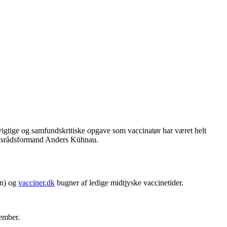
e vigtige og samfundskritiske opgave som vaccinatør har været helt
gionsrådsformand Anders Kühnau.
in) og
vacciner.dk
bugner af ledige midtjyske vaccinetider.
cember.