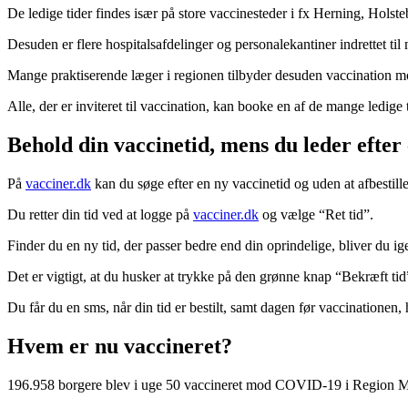
De ledige tider findes især på store vaccinesteder i fx Herning, Hols
Desuden er flere hospitalsafdelinger og personalekantiner indrettet til 
Mange praktiserende læger i regionen tilbyder desuden vaccination 
Alle, der er inviteret til vaccination, kan booke en af de mange ledige 
Behold din vaccinetid, mens du leder efter
På
vacciner.dk
kan du søge efter en ny vaccinetid og uden at afbestille
Du retter din tid ved at logge på
vacciner.dk
og vælge “Ret tid”.
Finder du en ny tid, der passer bedre end din oprindelige, bliver du ig
Det er vigtigt, at du husker at trykke på den grønne knap “Bekræft tid
Du får du en sms, når din tid er bestilt, samt dagen før vaccinationen,
Hvem er nu vaccineret?
196.958 borgere blev i uge 50 vaccineret mod COVID-19 i Region Midt