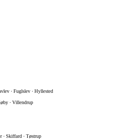
lev · Fuglslev · Hyllested
Søby · Villendrup
 · Skiffard · Tøstrup