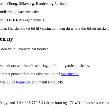
tebro, Viborg, Silkeborg, Randers og Aarhus.
midlertidige vaccinesteder.
mod COVID-19 i egen praksis.
tider. Har du booket tid til vaccination, kan du ændre din tid og måske bl
 en ny
 den tid, du allerede har booket.
en bedt om at bekræfte ændringen, før din gamle tid slettes.
” for at gennemføre din tidsbestilling på
vacciner.dk
.
 hvis du på
borger.dk
er tilmeldt NemSMS.
jylland. Heraf 15.770 5-11-årige børn og 172.491 til boostervaccinati