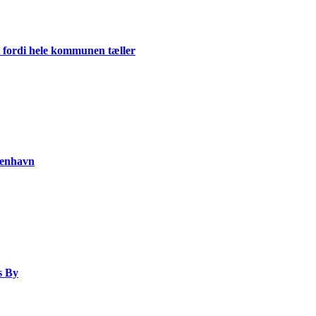
 fordi hele kommunen tæller
benhavn
s By