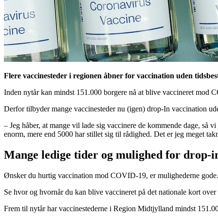
Flere vaccinesteder i regionen åbner for vaccination uden tidsbest
Inden nytår kan mindst 151.000 borgere nå at blive vaccineret mod 
Derfor tilbyder mange vaccinesteder nu (igen) drop-In vaccination uden
– Jeg håber, at mange vil lade sig vaccinere de kommende dage, så vi k
enorm, mere end 5000 har stillet sig til rådighed. Det er jeg meget t
Mange ledige tider og mulighed for drop-i
Ønsker du hurtig vaccination mod COVID-19, er mulighederne gode. Fl
Se hvor og hvornår du kan blive vaccineret på det nationale kort over
Frem til nytår har vaccinestederne i Region Midtjylland mindst 151.0