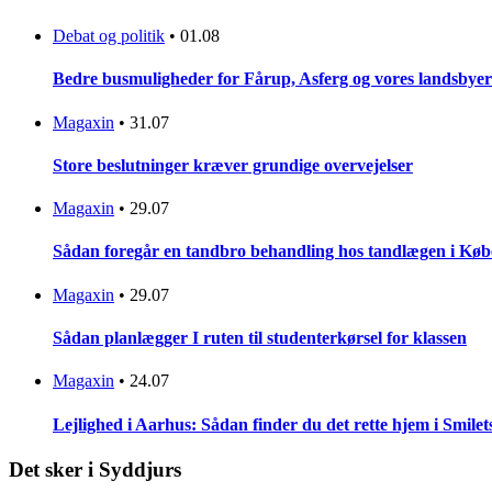
Debat og politik
•
01.08
Bedre busmuligheder for Fårup, Asferg og vores landsbyer
Magaxin
•
31.07
Store beslutninger kræver grundige overvejelser
Magaxin
•
29.07
Sådan foregår en tandbro behandling hos tandlægen i Kø
Magaxin
•
29.07
Sådan planlægger I ruten til studenterkørsel for klassen
Magaxin
•
24.07
Lejlighed i Aarhus: Sådan finder du det rette hjem i Smilet
Det sker i Syddjurs