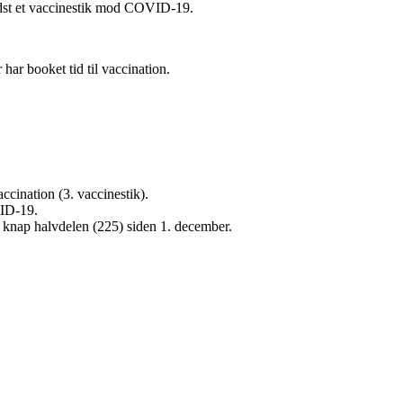
indst et vaccinestik mod COVID-19.
 har booket tid til vaccination.
cination (3. vaccinestik).
VID-19.
t, knap halvdelen (225) siden 1. december.