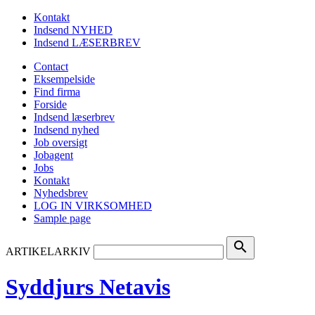
Kontakt
Indsend NYHED
Indsend LÆSERBREV
Contact
Eksempelside
Find firma
Forside
Indsend læserbrev
Indsend nyhed
Job oversigt
Jobagent
Jobs
Kontakt
Nyhedsbrev
LOG IN VIRKSOMHED
Sample page
search
ARTIKELARKIV
Syddjurs Netavis