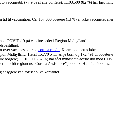
t to vaccinestik (77,9 % af alle borgere). 1.103.500 (82 %) har fået m
.
en tid til vaccination. Ca. 157.000 borgere (13 %) er ikke vaccineret eller
t mod COVID-19 på vaccinesteder i Region Midtjylland.
sbestilling.
rt over vaccinesteder på
corona.rm.dk
. Kortet opdateres løbende.
n Midtjylland. Heraf 15.770 5-11-årige børn og 172.491 til boostervac
alle borgere). 1.103.500 (82 %) har fået mindst et vaccinestik mod CO
70 er tilmeldt regionens “Corona Assistance” jobbank. Heraf er 509 ansa
g ansøgere kan fortsat blive kontaktet.