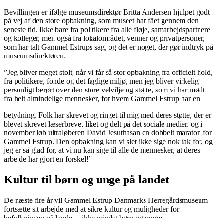
Bevillingen er ifølge museumsdirektør Britta Andersen hjulpet godt
på vej af den store opbakning, som museet har fået gennem den
seneste tid. Ikke bare fra politikere fra alle fløje, samarbejdspartnere
og kolleger, men også fra lokalområdet, venner og privatpersoner,
som har talt Gammel Estrups sag, og det er noget, der gør indtryk på
museumsdirektøren:
”Jeg bliver meget stolt, når vi får så stor opbakning fra officielt hold,
fra politikere, fonde og det faglige miljø, men jeg bliver virkelig
personligt berørt over den store velvilje og støtte, som vi har mødt
fra helt almindelige mennesker, for hvem Gammel Estrup har en
betydning. Folk har skrevet og ringet til mig med deres støtte, der er
blevet skrevet læserbreve, liket og delt på det sociale medier, og i
november løb ultraløberen David Jesuthasan en dobbelt maraton for
Gammel Estrup. Den opbakning kan vi slet ikke sige nok tak for, og
jeg er så glad for, at vi nu kan sige til alle de mennesker, at deres
arbejde har gjort en forskel!”
Kultur til børn og unge på landet
De næste fire år vil Gammel Estrup Danmarks Herregårdsmuseum
fortsætte sit arbejde med at sikre kultur og muligheder for
befolkningen på landet – ikke mindst børn og unge: