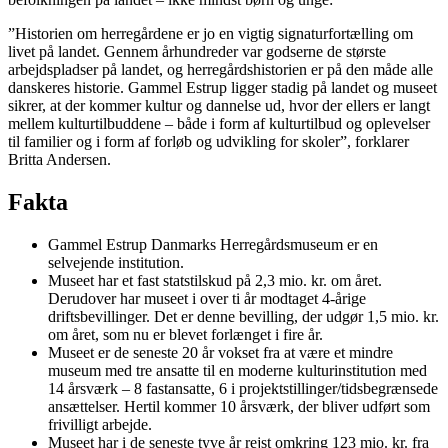
”Historien om herregårdene er jo en vigtig signaturfortælling om
livet på landet. Gennem århundreder var godserne de største
arbejdspladser på landet, og herregårdshistorien er på den måde alle
danskeres historie. Gammel Estrup ligger stadig på landet og museet
sikrer, at der kommer kultur og dannelse ud, hvor der ellers er langt
mellem kulturtilbuddene – både i form af kulturtilbud og oplevelser
til familier og i form af forløb og udvikling for skoler”, forklarer
Britta Andersen.
Fakta
Gammel Estrup Danmarks Herregårdsmuseum er en
selvejende institution.
Museet har et fast statstilskud på 2,3 mio. kr. om året.
Derudover har museet i over ti år modtaget 4-årige
driftsbevillinger. Det er denne bevilling, der udgør 1,5 mio. kr.
om året, som nu er blevet forlænget i fire år.
Museet er de seneste 20 år vokset fra at være et mindre
museum med tre ansatte til en moderne kulturinstitution med
14 årsværk – 8 fastansatte, 6 i projektstillinger/tidsbegrænsede
ansættelser. Hertil kommer 10 årsværk, der bliver udført som
frivilligt arbejde.
Museet har i de seneste tyve år rejst omkring 123 mio. kr. fra