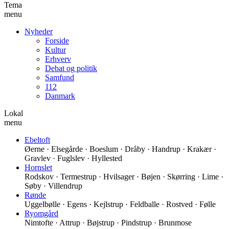
Tema
menu
Nyheder
Forside
Kultur
Erhverv
Debat og politik
Samfund
112
Danmark
Lokal
menu
Ebeltoft
Øerne · Elsegårde · Boeslum · Dråby · Handrup · Krakær ·
Gravlev · Fuglslev · Hyllested
Hornslet
Rodskov · Termestrup · Hvilsager · Bøjen · Skørring · Lime ·
Søby · Villendrup
Rønde
Uggelbølle · Egens · Kejlstrup · Feldballe · Rostved · Følle
Ryomgård
Nimtofte · Attrup · Bøjstrup · Pindstrup · Brunmose