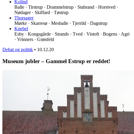
Kolind
Balle · Tirstrup · Drammelstrup · Stabrand · Horstved ·
Nødager · Skiffard · Tøstrup
Thorsager
Mørke · Skarresø · Mesballe · Tjerrild · Dagstrup
Knebel
Esby · Kongsgårde · Strands · Tved · Vistoft · Bogens · Agri
· Vrinners · Grønfeld
Debat og politik
•
10.12.20
Museum jubler – Gammel Estrup er reddet!