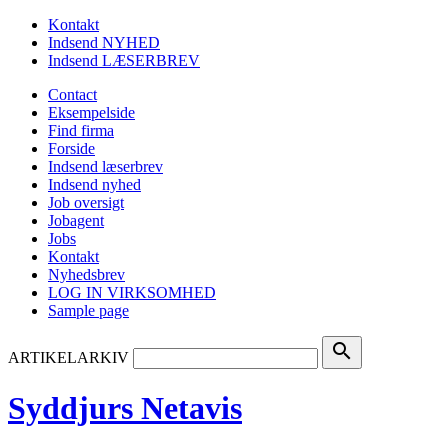
Kontakt
Indsend NYHED
Indsend LÆSERBREV
Contact
Eksempelside
Find firma
Forside
Indsend læserbrev
Indsend nyhed
Job oversigt
Jobagent
Jobs
Kontakt
Nyhedsbrev
LOG IN VIRKSOMHED
Sample page
search
ARTIKELARKIV
Syddjurs Netavis