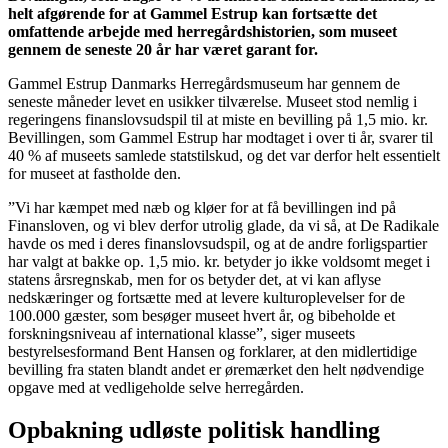
helt afgørende for at Gammel Estrup kan fortsætte det
omfattende arbejde med herregårdshistorien, som museet
gennem de seneste 20 år har været garant for.
Gammel Estrup Danmarks Herregårdsmuseum har gennem de
seneste måneder levet en usikker tilværelse. Museet stod nemlig i
regeringens finanslovsudspil til at miste en bevilling på 1,5 mio. kr.
Bevillingen, som Gammel Estrup har modtaget i over ti år, svarer til
40 % af museets samlede statstilskud, og det var derfor helt essentielt
for museet at fastholde den.
”Vi har kæmpet med næb og kløer for at få bevillingen ind på
Finansloven, og vi blev derfor utrolig glade, da vi så, at De Radikale
havde os med i deres finanslovsudspil, og at de andre forligspartier
har valgt at bakke op. 1,5 mio. kr. betyder jo ikke voldsomt meget i
statens årsregnskab, men for os betyder det, at vi kan aflyse
nedskæringer og fortsætte med at levere kulturoplevelser for de
100.000 gæster, som besøger museet hvert år, og bibeholde et
forskningsniveau af international klasse”, siger museets
bestyrelsesformand Bent Hansen og forklarer, at den midlertidige
bevilling fra staten blandt andet er øremærket den helt nødvendige
opgave med at vedligeholde selve herregården.
Opbakning udløste politisk handling