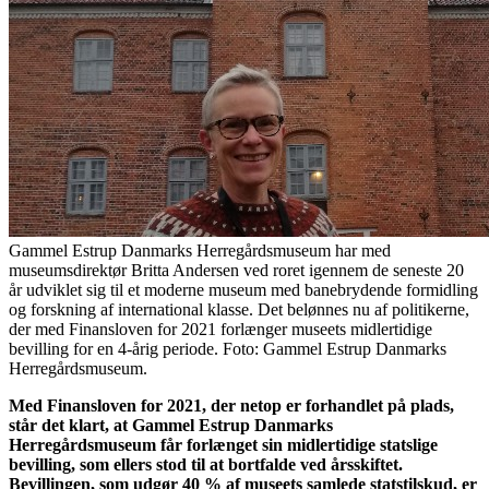
Gammel Estrup Danmarks Herregårdsmuseum har med
museumsdirektør Britta Andersen ved roret igennem de seneste 20
år udviklet sig til et moderne museum med banebrydende formidling
og forskning af international klasse. Det belønnes nu af politikerne,
der med Finansloven for 2021 forlænger museets midlertidige
bevilling for en 4-årig periode. Foto: Gammel Estrup Danmarks
Herregårdsmuseum.
Med Finansloven for 2021, der netop er forhandlet på plads,
står det klart, at Gammel Estrup Danmarks
Herregårdsmuseum får forlænget sin midlertidige statslige
bevilling, som ellers stod til at bortfalde ved årsskiftet.
Bevillingen, som udgør 40 % af museets samlede statstilskud, er