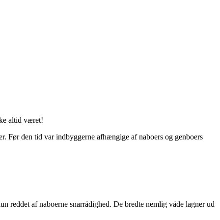
e altid været!
der. Før den tid var indbyggerne afhængige af naboers og genboers
kun reddet af naboerne snarrådighed. De bredte nemlig våde lagner ud