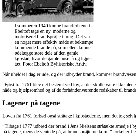
I sommeren 1940 kunne brandfolkene i
Ebeltoft tage en ny, moderne og
motoriseret brandsprøjte i brug! Det var
en noget mere effektiv måde at bekæmpe
kommende brande på, som ellers kunne
ødelægge store dele af den gamle
købstad, hvor de gamle huse lå og ligger
tæt. Foto: Ebeltoft Byhistoriske Arkiv.
Når uheldet i dag er ude, og der udbryder brand, kommer brandvæsen o
”Først fra 1761 blev det bestemt ved lov, at der skulle være ikke al
nåde og hjælpsomhed og af de forhåndenværende redskaber til brandsl
Lagener på tagene
Loven fra 1761 forbød også stråtage i købstæderne, men det tog selvføl
”Tilbage i 1777 udbrød der brand i Jens Nielsens stråtækte smedje i
på tagene, mens de ventede på, at brandsprøjterne kom! ” fortæller L