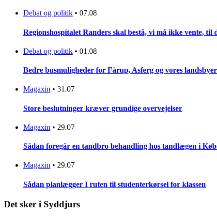
Debat og politik
•
07.08
Regionshospitalet Randers skal bestå, vi må ikke vente, til d
Debat og politik
•
01.08
Bedre busmuligheder for Fårup, Asferg og vores landsbyer
Magaxin
•
31.07
Store beslutninger kræver grundige overvejelser
Magaxin
•
29.07
Sådan foregår en tandbro behandling hos tandlægen i Kø
Magaxin
•
29.07
Sådan planlægger I ruten til studenterkørsel for klassen
Det sker i Syddjurs