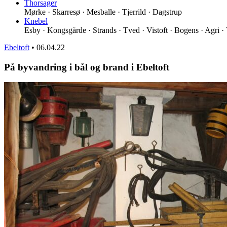
Thorsager
Mørke · Skarresø · Mesballe · Tjerrild · Dagstrup
Knebel
Esby · Kongsgårde · Strands · Tved · Vistoft · Bogens · Agri ·
Ebeltoft
•
06.04.22
På byvandring i bål og brand i Ebeltoft