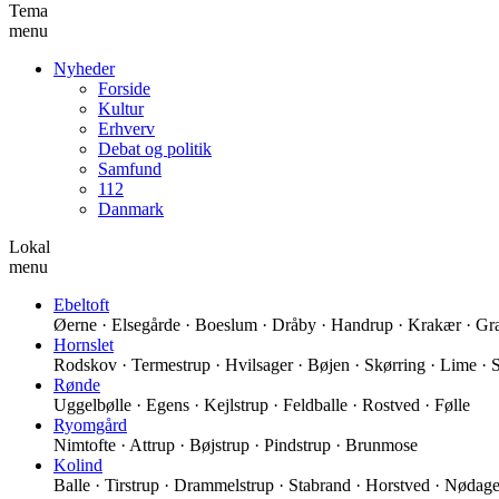
Tema
menu
Nyheder
Forside
Kultur
Erhverv
Debat og politik
Samfund
112
Danmark
Lokal
menu
Ebeltoft
Øerne · Elsegårde · Boeslum · Dråby · Handrup · Krakær · Grav
Hornslet
Rodskov · Termestrup · Hvilsager · Bøjen · Skørring · Lime · 
Rønde
Uggelbølle · Egens · Kejlstrup · Feldballe · Rostved · Følle
Ryomgård
Nimtofte · Attrup · Bøjstrup · Pindstrup · Brunmose
Kolind
Balle · Tirstrup · Drammelstrup · Stabrand · Horstved · Nødager