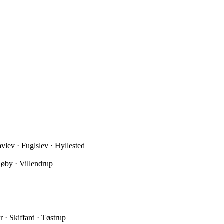
lev · Fuglslev · Hyllested
Søby · Villendrup
 · Skiffard · Tøstrup