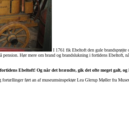
I 1761 fik Ebeltoft den gule brandsprøjte
 på pension. Hør mere om brand og brandslukning i fortidens Ebeltoft,
fortidens Ebeltoft! Og når det brændte, gik det ofte meget galt, og
g fortællinger ført an af museumsinspektør Lea Glerup Møller fra Muse