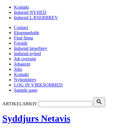
Kontakt
Indsend NYHED
Indsend LÆSERBREV
Contact
Eksempelside
Find firma
Forside
Indsend læserbrev
Indsend nyhed
Job oversigt
Jobagent
Jobs
Kontakt
Nyhedsbrev
LOG IN VIRKSOMHED
Sample page
search
ARTIKELARKIV
Syddjurs Netavis