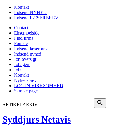
Kontakt
Indsend NYHED
Indsend LÆSERBREV
Contact
Eksempelside
Find firma
Forside
Indsend læserbrev
Indsend nyhed
Job oversigt
Jobagent
Jobs
Kontakt
Nyhedsbrev
LOG IN VIRKSOMHED
Sample page
search
ARTIKELARKIV
Syddjurs Netavis