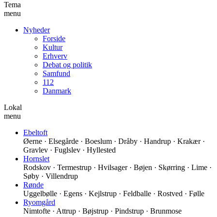
Tema
menu
Nyheder
Forside
Kultur
Erhverv
Debat og politik
Samfund
112
Danmark
Lokal
menu
Ebeltoft
Øerne · Elsegårde · Boeslum · Dråby · Handrup · Krakær ·
Gravlev · Fuglslev · Hyllested
Hornslet
Rodskov · Termestrup · Hvilsager · Bøjen · Skørring · Lime ·
Søby · Villendrup
Rønde
Uggelbølle · Egens · Kejlstrup · Feldballe · Rostved · Følle
Ryomgård
Nimtofte · Attrup · Bøjstrup · Pindstrup · Brunmose