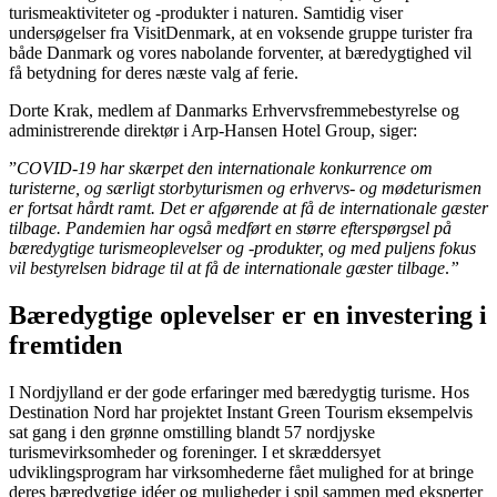
turismeaktiviteter og -produkter i naturen. Samtidig viser
undersøgelser fra VisitDenmark, at en voksende gruppe turister fra
både Danmark og vores nabolande forventer, at bæredygtighed vil
få betydning for deres næste valg af ferie.
Dorte Krak, medlem af Danmarks Erhvervsfremmebestyrelse og
administrerende direktør i Arp-Hansen Hotel Group, siger:
”
COVID-19 har skærpet den internationale konkurrence om
turisterne, og særligt storbyturismen og erhvervs- og mødeturismen
er fortsat hårdt ramt. Det er afgørende at få de internationale gæster
tilbage. Pandemien har også medført en større efterspørgsel på
bæredygtige turismeoplevelser og -produkter, og med puljens fokus
vil bestyrelsen bidrage til at få de internationale gæster tilbage
.
”
Bæredygtige oplevelser er en investering i
fremtiden
I Nordjylland er der gode erfaringer med bæredygtig turisme. Hos
Destination Nord har projektet Instant Green Tourism eksempelvis
sat gang i den grønne omstilling blandt 57 nordjyske
turismevirksomheder og foreninger. I et skræddersyet
udviklingsprogram har virksomhederne fået mulighed for at bringe
deres bæredygtige idéer og muligheder i spil sammen med eksperter