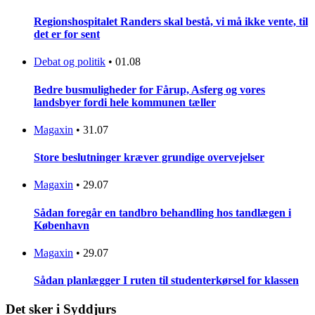
Regionshospitalet Randers skal bestå, vi må ikke vente, til
det er for sent
Debat og politik
•
01.08
Bedre busmuligheder for Fårup, Asferg og vores
landsbyer fordi hele kommunen tæller
Magaxin
•
31.07
Store beslutninger kræver grundige overvejelser
Magaxin
•
29.07
Sådan foregår en tandbro behandling hos tandlægen i
København
Magaxin
•
29.07
Sådan planlægger I ruten til studenterkørsel for klassen
Det sker i Syddjurs