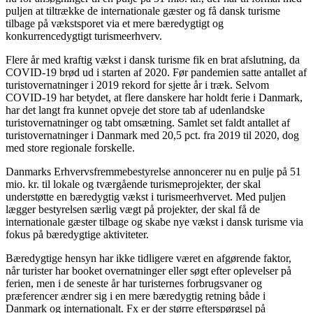
puljen at tiltrække de internationale gæster og få dansk turisme
tilbage på vækstsporet via et mere bæredygtigt og
konkurrencedygtigt turismeerhverv.
Flere år med kraftig vækst i dansk turisme fik en brat afslutning, da
COVID-19 brød ud i starten af 2020. Før pandemien satte antallet af
turistovernatninger i 2019 rekord for sjette år i træk. Selvom
COVID-19 har betydet, at flere danskere har holdt ferie i Danmark,
har det langt fra kunnet opveje det store tab af udenlandske
turistovernatninger og tabt omsætning. Samlet set faldt antallet af
turistovernatninger i Danmark med 20,5 pct. fra 2019 til 2020, dog
med store regionale forskelle.
Danmarks Erhvervsfremmebestyrelse annoncerer nu en pulje på 51
mio. kr. til lokale og tværgående turismeprojekter, der skal
understøtte en bæredygtig vækst i turismeerhvervet. Med puljen
lægger bestyrelsen særlig vægt på projekter, der skal få de
internationale gæster tilbage og skabe nye vækst i dansk turisme via
fokus på bæredygtige aktiviteter.
Bæredygtige hensyn har ikke tidligere været en afgørende faktor,
når turister har booket overnatninger eller søgt efter oplevelser på
ferien, men i de seneste år har turisternes forbrugsvaner og
præferencer ændrer sig i en mere bæredygtig retning både i
Danmark og internationalt. Fx er der større efterspørgsel på