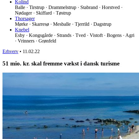
Kolind
Balle · Tirstrup · Drammelstrup · Stabrand · Horstved ·
Nødager · Skiffard · Tøstrup
Thorsager
Mørke · Skarresø · Mesballe · Tjerrild · Dagstrup
Knebel
Esby · Kongsgårde · Strands · Tved · Vistoft · Bogens · Agri
· Vrinners · Grønfeld
Erhverv
•
11.02.22
51 mio. kr. skal fremme vækst i dansk turisme