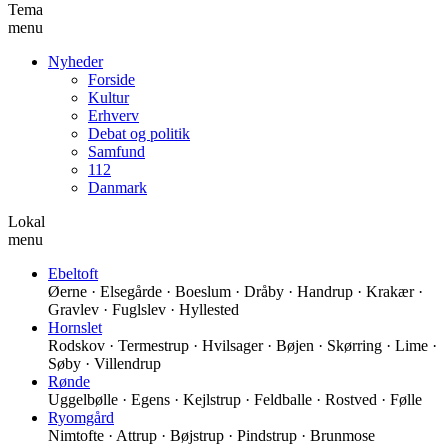
Tema
menu
Nyheder
Forside
Kultur
Erhverv
Debat og politik
Samfund
112
Danmark
Lokal
menu
Ebeltoft
Øerne · Elsegårde · Boeslum · Dråby · Handrup · Krakær ·
Gravlev · Fuglslev · Hyllested
Hornslet
Rodskov · Termestrup · Hvilsager · Bøjen · Skørring · Lime ·
Søby · Villendrup
Rønde
Uggelbølle · Egens · Kejlstrup · Feldballe · Rostved · Følle
Ryomgård
Nimtofte · Attrup · Bøjstrup · Pindstrup · Brunmose