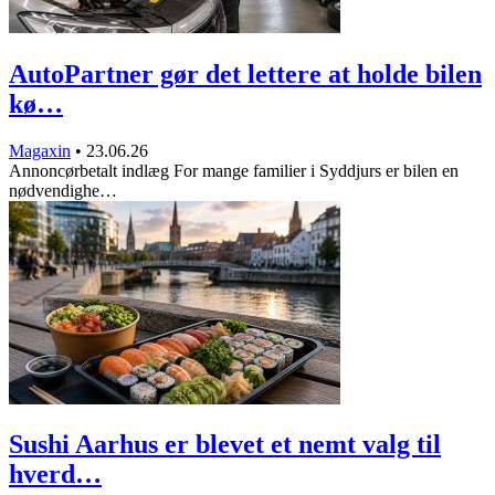
AutoPartner gør det lettere at holde bilen
kø…
Magaxin
•
23.06.26
Annoncørbetalt indlæg For mange familier i Syddjurs er bilen en
nødvendighe…
Sushi Aarhus er blevet et nemt valg til
hverd…