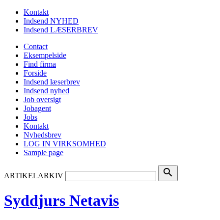
Kontakt
Indsend NYHED
Indsend LÆSERBREV
Contact
Eksempelside
Find firma
Forside
Indsend læserbrev
Indsend nyhed
Job oversigt
Jobagent
Jobs
Kontakt
Nyhedsbrev
LOG IN VIRKSOMHED
Sample page
search
ARTIKELARKIV
Syddjurs Netavis