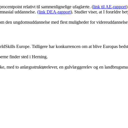
centpoint relativt til sammenlignelige ufaglærte. (
link til AE-rapport
)
gymnasial uddannelse.
(link DEA-rapport
). Studier viser, at I forældre 
 som den ungdomsuddannelse med flest muligheder for videreuddannels
orldSkills Europe. Tidligere har konkurrencen om at blive Europas beds
rne finder sted i Herning.
ække, med to anlægsstruktørelever, en gulvlæggerelev og en landbrugsm