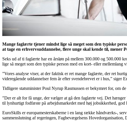
Mange faglærte tjener mindst lige så meget som den typiske perso
at tage en erhvervsuddannelse, flere unge skal kende til, mener
Seks ud af ti faglærte har en årsløn på mellem 300.000 og 500.000 kro
lige så meget som den typiske person med en kort- eller mellemlang 
”Vores analyse viser, at der faktisk er ret mange faglærte, der ret hu
videregående uddannelser fem år efter svendebrevet er i hus,” siger
Tidligere statsminister Poul Nyrup Rasmussen er bekymret for, om de u
”Der er alt for få unge, der vælger at gå den faglærte vej. Det hænge
til lynhurtigt fodfæste på arbejdsmarkedet med høj jobsikkerhed, go
EuroSkills er europamesterskaberne i en lang række håndværks-, servi
sammenslutning af regeringen, Fagbevægelsens Hovedorganisation, 