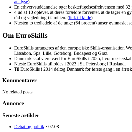
analyse
)
En erhvervsuddannelse øger beskæftigelsesfrekvensen med 32 pro
4 ud af 10 oplever, at deres forældre forventer, at de tager en 
råd og vejledning i familien. (
link til kilde
)
Næsten to tredjedele af de unge (64 procent) anser gymnasiet
Om EuroSkills
EuroSkills arrangeres af den europæiske Skills-organisation W
Lissabon, Spa, Lille, Göteborg, Budapest og Graz.
Danmark skal være vært for EuroSkills i 2025, hvor mesterskabe
Næste EuroSkills afholdes i 2023 i St. Petersborg i Rusland.
Til EuroSkills i 2014 deltog Danmark for første gang i en årr
Kommentarer
No related posts.
Annonce
Seneste artikler
Debat og politik
•
07.08