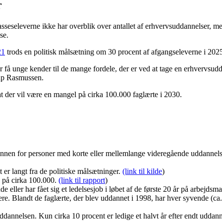
r
asseseleverne ikke har overblik over antallet af erhvervsuddannelser, 
se.
21
trods en politisk målsætning om 30 procent af afgangseleverne i 202
å unge kender til de mange fordele, der er ved at tage en erhvervsudda
rup Rasmussen.
 der vil være en mangel på cirka 100.000 faglærte i 2030.
ønnen for personer med korte eller mellemlange videregående uddannels
er langt fra de politiske målsætninger.
(link til kilde
)
e på cirka 100.000.
(link til rapport
)
 eller har fået sig et ledelsesjob i løbet af de første 20 år på arbejdsm
ere. Blandt de faglærte, der blev uddannet i 1998, har hver syvende (ca
 uddannelsen. Kun cirka 10 procent er ledige et halvt år efter endt udda