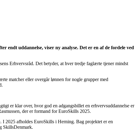
er endt uddannelse, viser ny analyse. Det er en af de fordele ved
ens Erhvervsråd. Det betyder, at hver tredje faglærte tjener mindst
glærte matcher eller overgår lønnen for nogle grupper med
d.
gtigt er klar over, hvor god en adgangsbillet en erhvervsuddannelse er
Rasmussen, der er formand for EuroSkills 2025.
 I 2025 afholdes EuroSkills i Herning. Bag projektet er en
g SkillsDenmark.