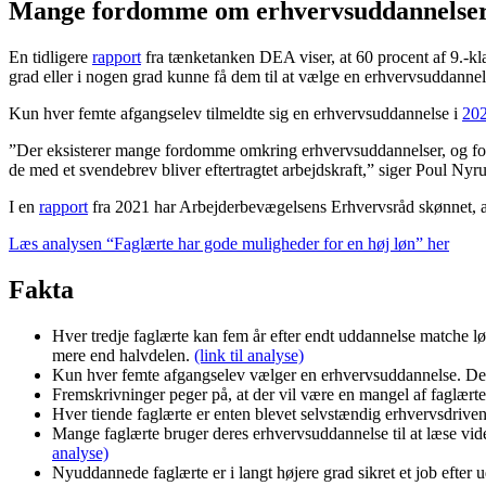
Mange fordomme om erhvervsuddannelse
En tidligere
rapport
fra tænketanken DEA viser, at 60 procent af 9.-kl
grad eller i nogen grad kunne få dem til at vælge en erhvervsuddannel
Kun hver femte afgangselev tilmeldte sig en erhvervsuddannelse i
20
”Der eksisterer mange fordomme omkring erhvervsuddannelser, og for f
de med et svendebrev bliver eftertragtet arbejdskraft,” siger Poul Ny
I en
rapport
fra 2021 har Arbejderbevægelsens Erhvervsråd skønnet, at
Læs analysen “Faglærte har gode muligheder for en høj løn” her
Fakta
Hver tredje faglærte kan fem år efter endt uddannelse matche l
mere end halvdelen.
(link til analyse)
Kun hver femte afgangselev vælger en erhvervsuddannelse. Det 
Fremskrivninger peger på, at der vil være en mangel af faglært
Hver tiende faglærte er enten blevet selvstændig erhvervsdrivende
Mange faglærte bruger deres erhvervsuddannelse til at læse vid
analyse)
Nyuddannede faglærte er i langt højere grad sikret et job efter