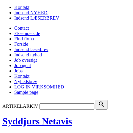
Kontakt
Indsend NYHED
Indsend LÆSERBREV
Contact
Eksempelside
Find firma
Forside
Indsend læserbrev
Indsend nyhed
Job oversigt
Jobagent
Jobs
Kontakt
Nyhedsbrev
LOG IN VIRKSOMHED
Sample page
search
ARTIKELARKIV
Syddjurs Netavis