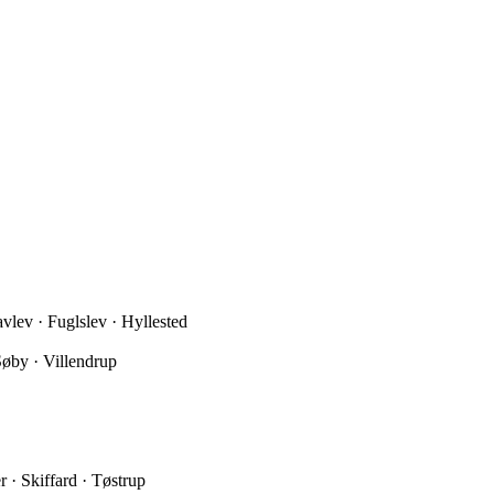
lev · Fuglslev · Hyllested
Søby · Villendrup
 · Skiffard · Tøstrup