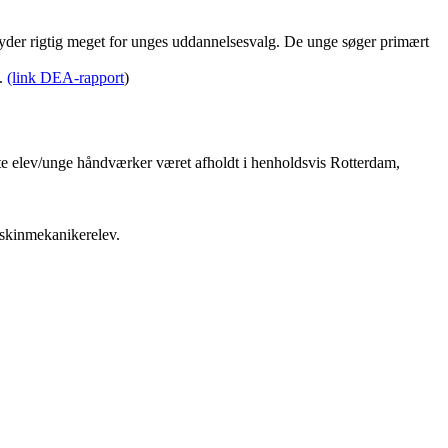
betyder rigtig meget for unges uddannelsesvalg. De unge søger primært
e.
(link DEA-rapport
)
te elev/unge håndværker været afholdt i henholdsvis Rotterdam,
askinmekanikerelev.