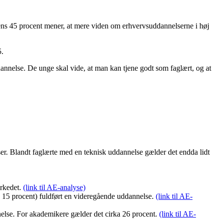
mens 45 procent mener, at mere viden om erhvervsuddannelserne i høj
5.
nnelse. De unge skal vide, at man kan tjene godt som faglært, og at
er. Blandt faglærte med en teknisk uddannelse gælder det endda lidt
arkedet.
(link til AE-analyse)
. 15 procent) fuldført en videregående uddannelse.
(link til AE-
nnelse. For akademikere gælder det cirka 26 procent.
(link til AE-