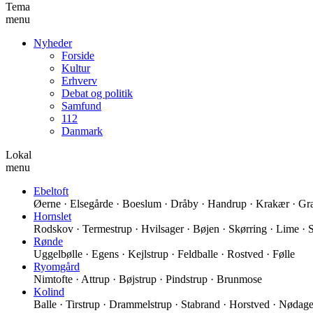
Tema
menu
Nyheder
Forside
Kultur
Erhverv
Debat og politik
Samfund
112
Danmark
Lokal
menu
Ebeltoft
Øerne · Elsegårde · Boeslum · Dråby · Handrup · Krakær · Grav
Hornslet
Rodskov · Termestrup · Hvilsager · Bøjen · Skørring · Lime · 
Rønde
Uggelbølle · Egens · Kejlstrup · Feldballe · Rostved · Følle
Ryomgård
Nimtofte · Attrup · Bøjstrup · Pindstrup · Brunmose
Kolind
Balle · Tirstrup · Drammelstrup · Stabrand · Horstved · Nødager