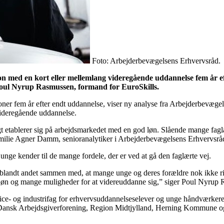
Foto: Arbejderbevægelsens Erhvervsråd.
n med en kort eller mellemlang videregående uddannelse fem år eft
 Poul Nyrup Rasmussen, formand for EuroSkills.
ner fem år efter endt uddannelse, viser ny analyse fra Arbejderbevægels
videregående uddannelse.
rtigt etablerer sig på arbejdsmarkedet med en god løn. Slående mange fa
 Emilie Agner Damm, senioranalytiker i Arbejderbevægelsens Erhvervsrå
nge kender til de mange fordele, der er ved at gå den faglærte vej.
r blandt andet sammen med, at mange unge og deres forældre nok ikke ri
d løn og mange muligheder for at videreuddanne sig,” siger Poul Nyrup 
ce- og industrifag for erhvervsuddannelseselever og unge håndværkere.
Dansk Arbejdsgiverforening, Region Midtjylland, Herning Kommune o