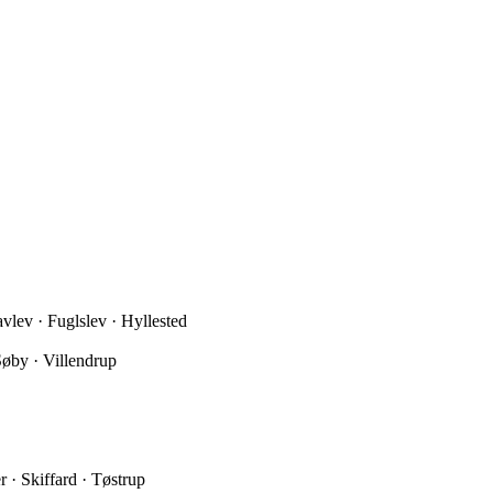
lev · Fuglslev · Hyllested
Søby · Villendrup
 · Skiffard · Tøstrup