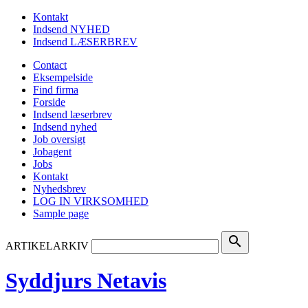
Kontakt
Indsend NYHED
Indsend LÆSERBREV
Contact
Eksempelside
Find firma
Forside
Indsend læserbrev
Indsend nyhed
Job oversigt
Jobagent
Jobs
Kontakt
Nyhedsbrev
LOG IN VIRKSOMHED
Sample page
search
ARTIKELARKIV
Syddjurs Netavis