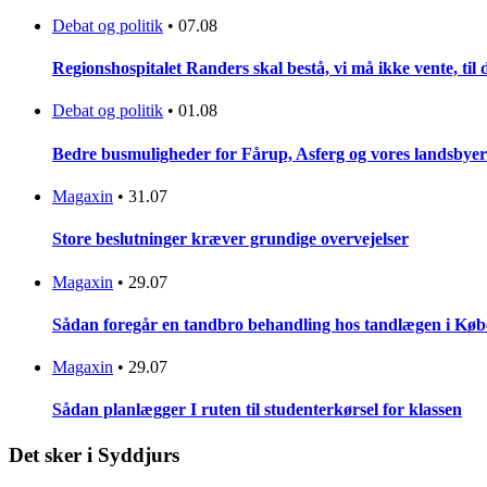
Debat og politik
•
07.08
Regionshospitalet Randers skal bestå, vi må ikke vente, til d
Debat og politik
•
01.08
Bedre busmuligheder for Fårup, Asferg og vores landsbyer
Magaxin
•
31.07
Store beslutninger kræver grundige overvejelser
Magaxin
•
29.07
Sådan foregår en tandbro behandling hos tandlægen i Kø
Magaxin
•
29.07
Sådan planlægger I ruten til studenterkørsel for klassen
Det sker i Syddjurs