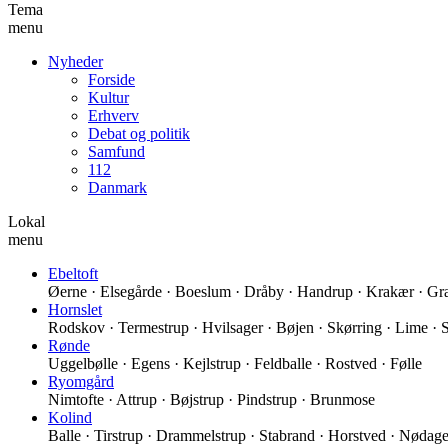
Tema
menu
Nyheder
Forside
Kultur
Erhverv
Debat og politik
Samfund
112
Danmark
Lokal
menu
Ebeltoft
Øerne · Elsegårde · Boeslum · Dråby · Handrup · Krakær · Grav
Hornslet
Rodskov · Termestrup · Hvilsager · Bøjen · Skørring · Lime · 
Rønde
Uggelbølle · Egens · Kejlstrup · Feldballe · Rostved · Følle
Ryomgård
Nimtofte · Attrup · Bøjstrup · Pindstrup · Brunmose
Kolind
Balle · Tirstrup · Drammelstrup · Stabrand · Horstved · Nødager