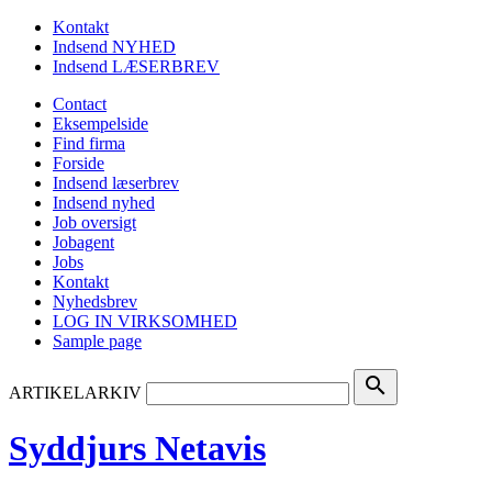
Kontakt
Indsend NYHED
Indsend LÆSERBREV
Contact
Eksempelside
Find firma
Forside
Indsend læserbrev
Indsend nyhed
Job oversigt
Jobagent
Jobs
Kontakt
Nyhedsbrev
LOG IN VIRKSOMHED
Sample page
search
ARTIKELARKIV
Syddjurs Netavis