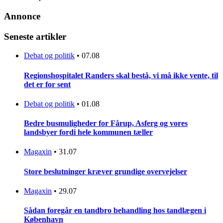
Annonce
Seneste artikler
Debat og politik
•
07.08
Regionshospitalet Randers skal bestå, vi må ikke vente, til
det er for sent
Debat og politik
•
01.08
Bedre busmuligheder for Fårup, Asferg og vores
landsbyer fordi hele kommunen tæller
Magaxin
•
31.07
Store beslutninger kræver grundige overvejelser
Magaxin
•
29.07
Sådan foregår en tandbro behandling hos tandlægen i
København