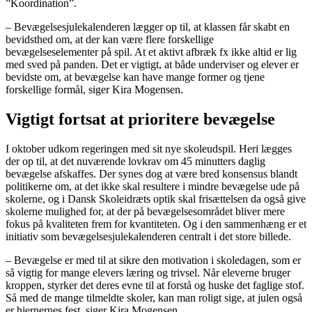
”Koordination”.
– Bevægelsesjulekalenderen lægger op til, at klassen får skabt en
bevidsthed om, at der kan være flere forskellige
bevægelseselementer på spil. At et aktivt afbræk fx ikke altid er lig
med sved på panden. Det er vigtigt, at både underviser og elever er
bevidste om, at bevægelse kan have mange former og tjene
forskellige formål, siger Kira Mogensen.
Vigtigt fortsat at prioritere bevægelse
I oktober udkom regeringen med sit nye skoleudspil. Heri lægges
der op til, at det nuværende lovkrav om 45 minutters daglig
bevægelse afskaffes. Der synes dog at være bred konsensus blandt
politikerne om, at det ikke skal resultere i mindre bevægelse ude på
skolerne, og i Dansk Skoleidræts optik skal frisættelsen da også give
skolerne mulighed for, at der på bevægelsesområdet bliver mere
fokus på kvaliteten frem for kvantiteten. Og i den sammenhæng er et
initiativ som bevægelsesjulekalenderen centralt i det store billede.
– Bevægelse er med til at sikre den motivation i skoledagen, som er
så vigtig for mange elevers læring og trivsel. Når eleverne bruger
kroppen, styrker det deres evne til at forstå og huske det faglige stof.
Så med de mange tilmeldte skoler, kan man roligt sige, at julen også
er hjernernes fest, siger Kira Mogensen.