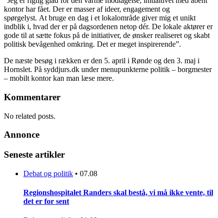
“Jeg er rigtig glad for den varme modtagelse, initiaitivet med åbent
kontor har fået. Der er masser af ideer, engagement og
spørgelyst. At bruge en dag i et lokalområde giver mig et unikt
indblik i, hvad der er på dagsordenen netop dér. De lokale aktører er
gode til at sætte fokus på de initiativer, de ønsker realiseret og skabt
politisk bevågenhed omkring. Det er meget inspirerende”.
De næste besøg i rækken er den 5. april i Rønde og den 3. maj i
Hornslet. På syddjurs.dk under menupunkterne politik – borgmester
– mobilt kontor kan man læse mere.
Kommentarer
No related posts.
Annonce
Seneste artikler
Debat og politik
•
07.08
Regionshospitalet Randers skal bestå, vi må ikke vente, til
det er for sent