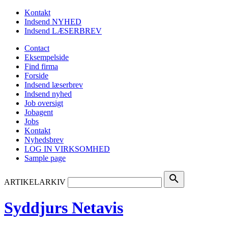
Kontakt
Indsend NYHED
Indsend LÆSERBREV
Contact
Eksempelside
Find firma
Forside
Indsend læserbrev
Indsend nyhed
Job oversigt
Jobagent
Jobs
Kontakt
Nyhedsbrev
LOG IN VIRKSOMHED
Sample page
search
ARTIKELARKIV
Syddjurs Netavis