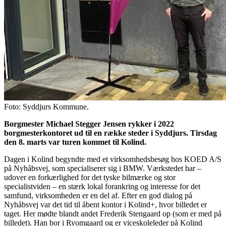
Foto: Syddjurs Kommune.
Borgmester Michael Stegger Jensen rykker i 2022
borgmesterkontoret ud til en række steder i Syddjurs. Tirsdag
den 8. marts var turen kommet til Kolind.
Dagen i Kolind begyndte med et virksomhedsbesøg hos KOED A/S
på Nyhåbsvej, som specialiserer sig i BMW. Værkstedet har –
udover en forkærlighed for det tyske bilmærke og stor
specialistviden – en stærk lokal forankring og interesse for det
samfund, virksomheden er en del af. Efter en god dialog på
Nyhåbsvej var det tid til åbent kontor i Kolind+, hvor billedet er
taget. Her mødte blandt andet Frederik Stengaard op (som er med på
billedet). Han bor i Ryomgaard og er viceskoleleder på Kolind