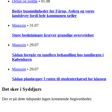
Debat og politik
•
01.08
Bedre busmuligheder for Fårup, Asferg og vores
landsbyer fordi hele kommunen tæller
Magaxin
•
31.07
Store beslutninger kræver grundige overvejelser
Magaxin
•
29.07
Sådan foregår en tandbro behandling hos tandlægen i
København
Magaxin
•
29.07
Sådan planlægger I ruten til studenterkørsel for klassen
Det sker i Syddjurs
Der er på dette tidspunkt ingen kommende begivenheder.