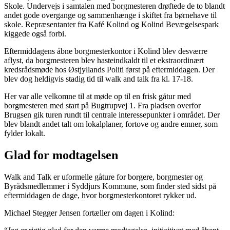
Skole. Undervejs i samtalen med borgmesteren drøftede de to blandt
andet gode overgange og sammenhænge i skiftet fra børnehave til
skole. Repræsentanter fra Kafé Kolind og Kolind Bevægelsespark
kiggede også forbi.
Eftermiddagens åbne borgmesterkontor i Kolind blev desværre
aflyst, da borgmesteren blev hasteindkaldt til et ekstraordinært
kredsrådsmøde hos Østjyllands Politi først på eftermiddagen. Der
blev dog heldigvis stadig tid til walk and talk fra kl. 17-18.
Her var alle velkomne til at møde op til en frisk gåtur med
borgmesteren med start på Bugtrupvej 1. Fra pladsen overfor
Brugsen gik turen rundt til centrale interessepunkter i området. Der
blev blandt andet talt om lokalplaner, fortove og andre emner, som
fylder lokalt.
Glad for modtagelsen
Walk and Talk er uformelle gåture for borgere, borgmester og
Byrådsmedlemmer i Syddjurs Kommune, som finder sted sidst på
eftermiddagen de dage, hvor borgmesterkontoret rykker ud.
Michael Stegger Jensen fortæller om dagen i Kolind: