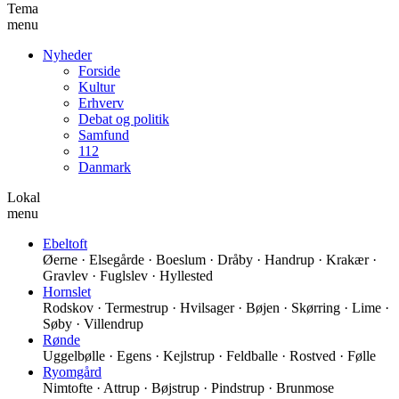
Tema
menu
Nyheder
Forside
Kultur
Erhverv
Debat og politik
Samfund
112
Danmark
Lokal
menu
Ebeltoft
Øerne · Elsegårde · Boeslum · Dråby · Handrup · Krakær ·
Gravlev · Fuglslev · Hyllested
Hornslet
Rodskov · Termestrup · Hvilsager · Bøjen · Skørring · Lime ·
Søby · Villendrup
Rønde
Uggelbølle · Egens · Kejlstrup · Feldballe · Rostved · Følle
Ryomgård
Nimtofte · Attrup · Bøjstrup · Pindstrup · Brunmose