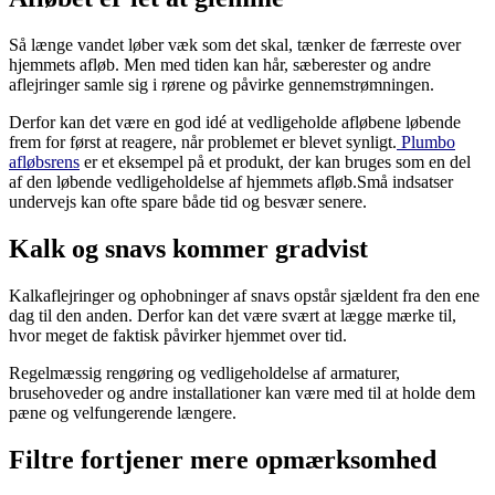
Så længe vandet løber væk som det skal, tænker de færreste over
hjemmets afløb. Men med tiden kan hår, sæberester og andre
aflejringer samle sig i rørene og påvirke gennemstrømningen.
Derfor kan det være en god idé at vedligeholde afløbene løbende
frem for først at reagere, når problemet er blevet synligt.
Plumbo
afløbsrens
er et eksempel på et produkt, der kan bruges som en del
af den løbende vedligeholdelse af hjemmets afløb.Små indsatser
undervejs kan ofte spare både tid og besvær senere.
Kalk og snavs kommer gradvist
Kalkaflejringer og ophobninger af snavs opstår sjældent fra den ene
dag til den anden. Derfor kan det være svært at lægge mærke til,
hvor meget de faktisk påvirker hjemmet over tid.
Regelmæssig rengøring og vedligeholdelse af armaturer,
brusehoveder og andre installationer kan være med til at holde dem
pæne og velfungerende længere.
Filtre fortjener mere opmærksomhed