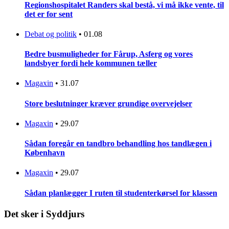
Regionshospitalet Randers skal bestå, vi må ikke vente, til
det er for sent
Debat og politik
•
01.08
Bedre busmuligheder for Fårup, Asferg og vores
landsbyer fordi hele kommunen tæller
Magaxin
•
31.07
Store beslutninger kræver grundige overvejelser
Magaxin
•
29.07
Sådan foregår en tandbro behandling hos tandlægen i
København
Magaxin
•
29.07
Sådan planlægger I ruten til studenterkørsel for klassen
Det sker i Syddjurs