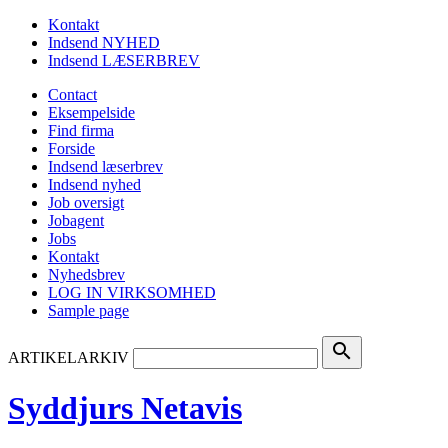
Kontakt
Indsend NYHED
Indsend LÆSERBREV
Contact
Eksempelside
Find firma
Forside
Indsend læserbrev
Indsend nyhed
Job oversigt
Jobagent
Jobs
Kontakt
Nyhedsbrev
LOG IN VIRKSOMHED
Sample page
search
ARTIKELARKIV
Syddjurs Netavis