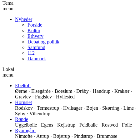
Tema
menu
Nyheder
Forside
Kultur
Erhverv
Debat og politik
Samfund
112
Danmark
Lokal
menu
Ebeltoft
Øerne · Elsegårde · Boeslum · Dråby · Handrup · Krakær ·
Gravlev · Fuglslev · Hyllested
Hornslet
Rodskov · Termestrup · Hvilsager · Bøjen · Skørring · Lime ·
Søby · Villendrup
Rønde
Uggelbølle · Egens · Kejlstrup · Feldballe · Rostved · Følle
Ryomgård
Nimtofte · Attrup · Bøjstrup · Pindstrup · Brunmose