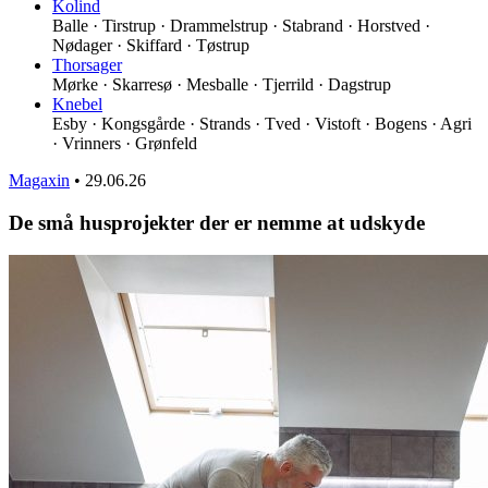
Kolind
Balle · Tirstrup · Drammelstrup · Stabrand · Horstved ·
Nødager · Skiffard · Tøstrup
Thorsager
Mørke · Skarresø · Mesballe · Tjerrild · Dagstrup
Knebel
Esby · Kongsgårde · Strands · Tved · Vistoft · Bogens · Agri
· Vrinners · Grønfeld
Magaxin
•
29.06.26
De små husprojekter der er nemme at udskyde