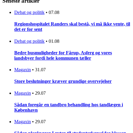
Seneste artikler
Debat og politik
•
07.08
Regionshospitalet Randers skal bestå, vi må ikke vente, til
det er for sent
Debat og politik
•
01.08
Bedre busmuligheder for Fårup, Asferg og vores
landsbyer fordi hele kommunen tæller
Magaxin
•
31.07
Store beslutninger kræver grundige overvejelser
Magaxin
•
29.07
Sådan foregår en tandbro behandling hos tandlægen i
København
Magaxin
•
29.07