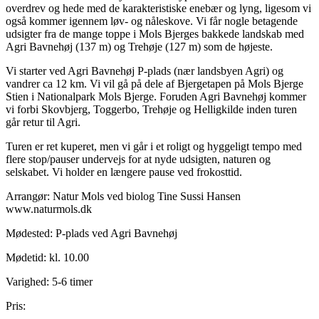
overdrev og hede med de karakteristiske enebær og lyng, ligesom vi
også kommer igennem løv- og nåleskove. Vi får nogle betagende
udsigter fra de mange toppe i Mols Bjerges bakkede landskab med
Agri Bavnehøj (137 m) og Trehøje (127 m) som de højeste.
Vi starter ved Agri Bavnehøj P-plads (nær landsbyen Agri) og
vandrer ca 12 km. Vi vil gå på dele af Bjergetapen på Mols Bjerge
Stien i Nationalpark Mols Bjerge. Foruden Agri Bavnehøj kommer
vi forbi Skovbjerg, Toggerbo, Trehøje og Helligkilde inden turen
går retur til Agri.
Turen er ret kuperet, men vi går i et roligt og hyggeligt tempo med
flere stop/pauser undervejs for at nyde udsigten, naturen og
selskabet. Vi holder en længere pause ved frokosttid.
Arrangør: Natur Mols ved biolog Tine Sussi Hansen
www.naturmols.dk
Mødested: P-plads ved Agri Bavnehøj
Mødetid: kl. 10.00
Varighed: 5-6 timer
Pris: