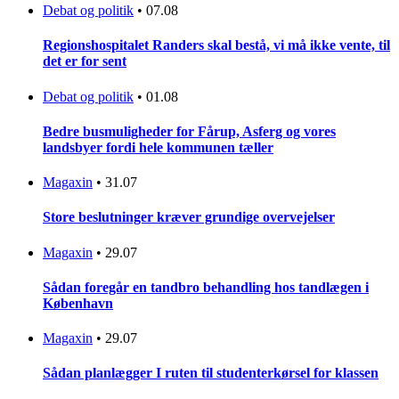
Debat og politik
•
07.08
Regionshospitalet Randers skal bestå, vi må ikke vente, til
det er for sent
Debat og politik
•
01.08
Bedre busmuligheder for Fårup, Asferg og vores
landsbyer fordi hele kommunen tæller
Magaxin
•
31.07
Store beslutninger kræver grundige overvejelser
Magaxin
•
29.07
Sådan foregår en tandbro behandling hos tandlægen i
København
Magaxin
•
29.07
Sådan planlægger I ruten til studenterkørsel for klassen