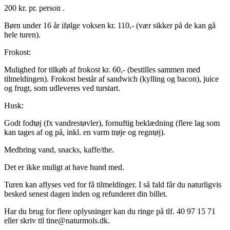
200 kr. pr. person .
Børn under 16 år ifølge voksen kr. 110,- (vær sikker på de kan gå
hele turen).
Frokost:
Mulighed for tilkøb af frokost kr. 60,- (bestilles sammen med
tilmeldingen). Frokost består af sandwich (kylling og bacon), juice
og frugt, som udleveres ved turstart.
Husk:
Godt fodtøj (fx vandrestøvler), fornuftig beklædning (flere lag som
kan tages af og på, inkl. en varm trøje og regntøj).
Medbring vand, snacks, kaffe/the.
Det er ikke muligt at have hund med.
Turen kan aflyses ved for få tilmeldinger. I så fald får du naturligvis
besked senest dagen inden og refunderet din billet.
Har du brug for flere oplysninger kan du ringe på tlf. 40 97 15 71
eller skriv til tine@naturmols.dk.