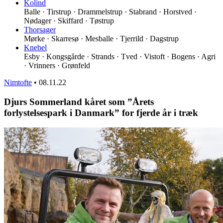
Kolind
Balle · Tirstrup · Drammelstrup · Stabrand · Horstved ·
Nødager · Skiffard · Tøstrup
Thorsager
Mørke · Skarresø · Mesballe · Tjerrild · Dagstrup
Knebel
Esby · Kongsgårde · Strands · Tved · Vistoft · Bogens · Agri
· Vrinners · Grønfeld
Nimtofte
•
08.11.22
Djurs Sommerland kåret som ”Årets
forlystelsespark i Danmark” for fjerde år i træk