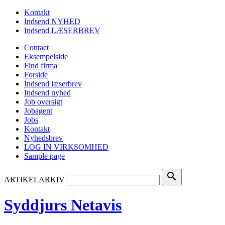
Kontakt
Indsend NYHED
Indsend LÆSERBREV
Contact
Eksempelside
Find firma
Forside
Indsend læserbrev
Indsend nyhed
Job oversigt
Jobagent
Jobs
Kontakt
Nyhedsbrev
LOG IN VIRKSOMHED
Sample page
search
ARTIKELARKIV
Syddjurs Netavis