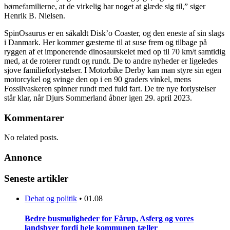
børnefamilierne, at de virkelig har noget at glæde sig til,” siger
Henrik B. Nielsen.
SpinOsaurus er en såkaldt Disk’o Coaster, og den eneste af sin slags
i Danmark. Her kommer gæsterne til at suse frem og tilbage på
ryggen af et imponerende dinosaurskelet med op til 70 km/t samtidig
med, at de roterer rundt og rundt. De to andre nyheder er ligeledes
sjove familieforlystelser. I Motorbike Derby kan man styre sin egen
motorcykel og svinge den op i en 90 graders vinkel, mens
Fossilvaskeren spinner rundt med fuld fart. De tre nye forlystelser
står klar, når Djurs Sommerland åbner igen 29. april 2023.
Kommentarer
No related posts.
Annonce
Seneste artikler
Debat og politik
•
01.08
Bedre busmuligheder for Fårup, Asferg og vores
landsbyer fordi hele kommunen tæller