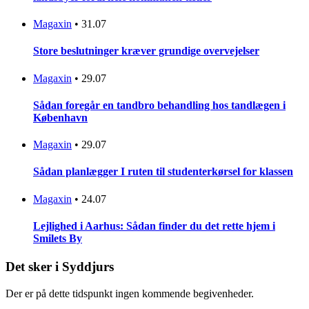
Magaxin
•
31.07
Store beslutninger kræver grundige overvejelser
Magaxin
•
29.07
Sådan foregår en tandbro behandling hos tandlægen i
København
Magaxin
•
29.07
Sådan planlægger I ruten til studenterkørsel for klassen
Magaxin
•
24.07
Lejlighed i Aarhus: Sådan finder du det rette hjem i
Smilets By
Det sker i Syddjurs
Der er på dette tidspunkt ingen kommende begivenheder.