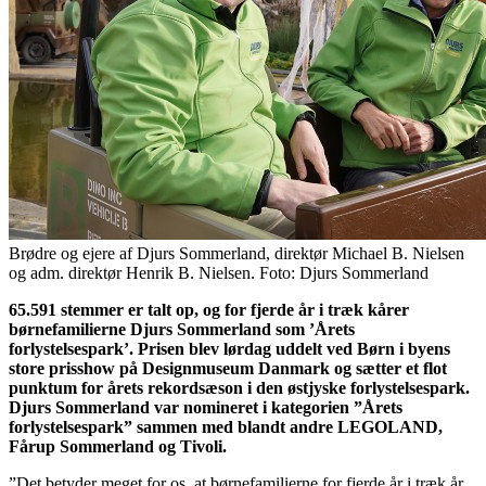
Brødre og ejere af Djurs Sommerland, direktør Michael B. Nielsen
og adm. direktør Henrik B. Nielsen. Foto: Djurs Sommerland
65.591 stemmer er talt op, og for fjerde år i træk kårer
børnefamilierne Djurs Sommerland som ’Årets
forlystelsespark’. Prisen blev lørdag uddelt ved Børn i byens
store prisshow på Designmuseum Danmark og sætter et flot
punktum for årets rekordsæson i den østjyske forlystelsespark.
Djurs Sommerland var nomineret i kategorien ”Årets
forlystelsespark” sammen med blandt andre LEGOLAND,
Fårup Sommerland og Tivoli.
”Det betyder meget for os, at børnefamilierne for fjerde år i træk år