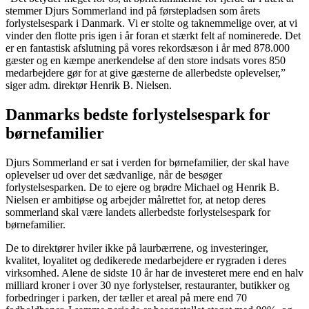
stemmer Djurs Sommerland ind på førstepladsen som årets
forlystelsespark i Danmark. Vi er stolte og taknemmelige over, at vi
vinder den flotte pris igen i år foran et stærkt felt af nominerede. Det
er en fantastisk afslutning på vores rekordsæson i år med 878.000
gæster og en kæmpe anerkendelse af den store indsats vores 850
medarbejdere gør for at give gæsterne de allerbedste oplevelser,”
siger adm. direktør Henrik B. Nielsen.
Danmarks bedste forlystelsespark for
børnefamilier
Djurs Sommerland er sat i verden for børnefamilier, der skal have
oplevelser ud over det sædvanlige, når de besøger
forlystelsesparken. De to ejere og brødre Michael og Henrik B.
Nielsen er ambitiøse og arbejder målrettet for, at netop deres
sommerland skal være landets allerbedste forlystelsespark for
børnefamilier.
De to direktører hviler ikke på laurbærrene, og investeringer,
kvalitet, loyalitet og dedikerede medarbejdere er rygraden i deres
virksomhed. Alene de sidste 10 år har de investeret mere end en halv
milliard kroner i over 30 nye forlystelser, restauranter, butikker og
forbedringer i parken, der tæller et areal på mere end 70