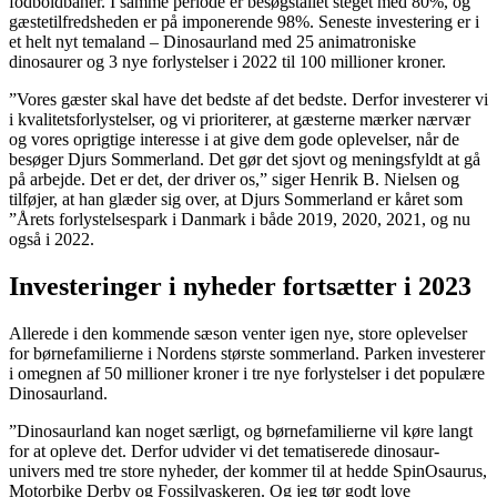
fodboldbaner. I samme periode er besøgstallet steget med 80%, og
gæstetilfredsheden er på imponerende 98%. Seneste investering er i
et helt nyt temaland – Dinosaurland med 25 animatroniske
dinosaurer og 3 nye forlystelser i 2022 til 100 millioner kroner.
”Vores gæster skal have det bedste af det bedste. Derfor investerer vi
i kvalitetsforlystelser, og vi prioriterer, at gæsterne mærker nærvær
og vores oprigtige interesse i at give dem gode oplevelser, når de
besøger Djurs Sommerland. Det gør det sjovt og meningsfyldt at gå
på arbejde. Det er det, der driver os,” siger Henrik B. Nielsen og
tilføjer, at han glæder sig over, at Djurs Sommerland er kåret som
”Årets forlystelsespark i Danmark i både 2019, 2020, 2021, og nu
også i 2022.
Investeringer i nyheder fortsætter i 2023
Allerede i den kommende sæson venter igen nye, store oplevelser
for børnefamilierne i Nordens største sommerland. Parken investerer
i omegnen af 50 millioner kroner i tre nye forlystelser i det populære
Dinosaurland.
”Dinosaurland kan noget særligt, og børnefamilierne vil køre langt
for at opleve det. Derfor udvider vi det tematiserede dinosaur-
univers med tre store nyheder, der kommer til at hedde SpinOsaurus,
Motorbike Derby og Fossilvaskeren. Og jeg tør godt love