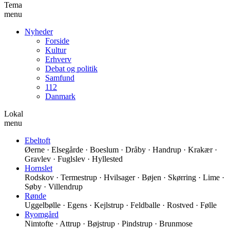
Tema
menu
Nyheder
Forside
Kultur
Erhverv
Debat og politik
Samfund
112
Danmark
Lokal
menu
Ebeltoft
Øerne · Elsegårde · Boeslum · Dråby · Handrup · Krakær ·
Gravlev · Fuglslev · Hyllested
Hornslet
Rodskov · Termestrup · Hvilsager · Bøjen · Skørring · Lime ·
Søby · Villendrup
Rønde
Uggelbølle · Egens · Kejlstrup · Feldballe · Rostved · Følle
Ryomgård
Nimtofte · Attrup · Bøjstrup · Pindstrup · Brunmose