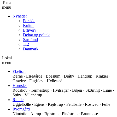
Tema
menu
Nyheder
Forside
Kultur
Erhverv
Debat og politik
Samfund
112
Danmark
Lokal
menu
Ebeltoft
Øerne · Elsegårde · Boeslum · Dråby · Handrup · Krakær ·
Gravlev · Fuglslev · Hyllested
Hornslet
Rodskov · Termestrup · Hvilsager · Bøjen · Skørring · Lime ·
Søby · Villendrup
Rønde
Uggelbølle · Egens · Kejlstrup · Feldballe · Rostved · Følle
Ryomgård
Nimtofte · Attrup · Bøjstrup · Pindstrup · Brunmose