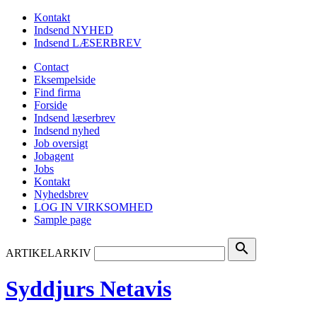
Kontakt
Indsend NYHED
Indsend LÆSERBREV
Contact
Eksempelside
Find firma
Forside
Indsend læserbrev
Indsend nyhed
Job oversigt
Jobagent
Jobs
Kontakt
Nyhedsbrev
LOG IN VIRKSOMHED
Sample page
search
ARTIKELARKIV
Syddjurs Netavis