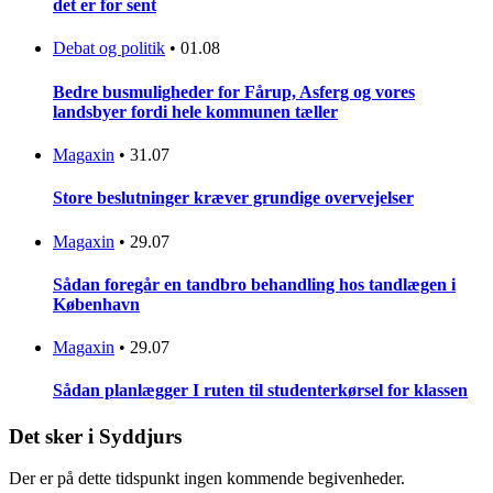
det er for sent
Debat og politik
•
01.08
Bedre busmuligheder for Fårup, Asferg og vores
landsbyer fordi hele kommunen tæller
Magaxin
•
31.07
Store beslutninger kræver grundige overvejelser
Magaxin
•
29.07
Sådan foregår en tandbro behandling hos tandlægen i
København
Magaxin
•
29.07
Sådan planlægger I ruten til studenterkørsel for klassen
Det sker i Syddjurs
Der er på dette tidspunkt ingen kommende begivenheder.