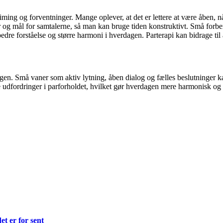
timing og forventninger. Mange oplever, at det er lettere at være åben, nå
 og mål for samtalerne, så man kan bruge tiden konstruktivt. Små forber
bedre forståelse og større harmoni i hverdagen. Parterapi kan bidrage t
agen. Små vaner som aktiv lytning, åben dialog og fælles beslutninger ka
 udfordringer i parforholdet, hvilket gør hverdagen mere harmonisk og b
et er for sent