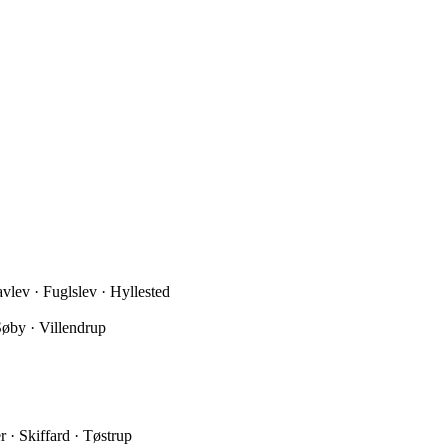
lev · Fuglslev · Hyllested
Søby · Villendrup
 · Skiffard · Tøstrup