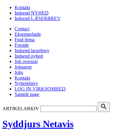
Kontakt
Indsend NYHED
Indsend LÆSERBREV
Contact
Eksempelside
Find firma
Forside
Indsend læserbrev
Indsend nyhed
Job oversigt
Jobagent
Jobs
Kontakt
Nyhedsbrev
LOG IN VIRKSOMHED
Sample page
search
ARTIKELARKIV
Syddjurs Netavis