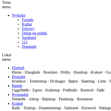
Tema
menu
Nyheder
Forside
Kultur
Erhverv
Debat og politik
Samfund
112
Danmark
Lokal
menu
Ebeltoft
Øerne · Elsegårde · Boeslum · Dråby · Handrup · Krakær · Grav
Hornslet
Rodskov · Termestrup · Hvilsager · Bøjen · Skørring · Lime · 
Rønde
Uggelbølle · Egens · Kejlstrup · Feldballe · Rostved · Følle
Ryomgård
Nimtofte · Attrup · Bøjstrup · Pindstrup · Brunmose
Kolind
Balle · Tirstrup · Drammelstrup · Stabrand · Horstved · Nødager