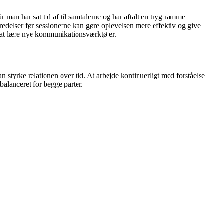
r man har sat tid af til samtalerne og har aftalt en tryg ramme
edelser før sessionerne kan gøre oplevelsen mere effektiv og give
il at lære nye kommunikationsværktøjer.
n styrke relationen over tid. At arbejde kontinuerligt med forståelse
alanceret for begge parter.