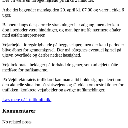
Der vil være en forøget rejsetid på cirka 2 minutter.
Arbejdet begynder mandag den 29. april kl. 07.00 og varer i cirka 6
uger.
Beboere langs de spærrede strækninger har adgang, men der kan
dog i perioder være hindringer, og man bør træffe nærmere aftaler
med asfaltentreprenøren.
Vejarbejdet foregår løbende på begge etaper, men der kan i perioder
blive åbnet for gennemkørsel. Der må påregnes eventuel kørsel på
ujævn overflade og derfor nedsat hastighed.
Vejdirektoratet beklager på forhånd de gener, som arbejdet måtte
medføre for trafikanterne.
På Vejdirektoratets trafikkort kan man altid holde sig opdateret om
den aktuelle situation på statsvejene og få viden om restriktioner for
trafikken, konkrete vejarbejder og øvrige trafikmeldinger.
Læs mere på Trafikinfo.dk
Kommentarer
No related posts.