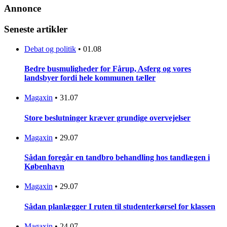
Annonce
Seneste artikler
Debat og politik
•
01.08
Bedre busmuligheder for Fårup, Asferg og vores
landsbyer fordi hele kommunen tæller
Magaxin
•
31.07
Store beslutninger kræver grundige overvejelser
Magaxin
•
29.07
Sådan foregår en tandbro behandling hos tandlægen i
København
Magaxin
•
29.07
Sådan planlægger I ruten til studenterkørsel for klassen
Magaxin
•
24.07