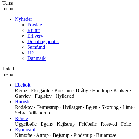
Tema
menu
Nyheder
Forside
Kultur
Erhverv
Debat og politik
Samfund
112
Danmark
Lokal
menu
Ebeltoft
Øerne · Elsegårde · Boeslum · Dråby · Handrup · Krakær ·
Gravlev · Fuglslev · Hyllested
Hornslet
Rodskov · Termestrup · Hvilsager · Bøjen · Skørring · Lime ·
Søby · Villendrup
Rønde
Uggelbølle · Egens · Kejlstrup · Feldballe · Rostved · Følle
Ryomgård
Nimtofte · Attrup · Bøjstrup · Pindstrup · Brunmose