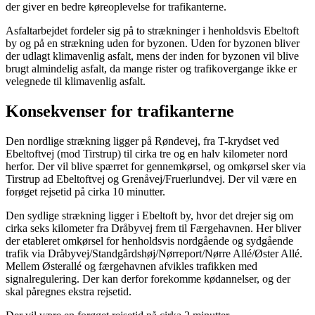
der giver en bedre køreoplevelse for trafikanterne.
Asfaltarbejdet fordeler sig på to strækninger i henholdsvis Ebeltoft
by og på en strækning uden for byzonen. Uden for byzonen bliver
der udlagt klimavenlig asfalt, mens der inden for byzonen vil blive
brugt almindelig asfalt, da mange rister og trafikovergange ikke er
velegnede til klimavenlig asfalt.
Konsekvenser for trafikanterne
Den nordlige strækning ligger på Røndevej, fra T-krydset ved
Ebeltoftvej (mod Tirstrup) til cirka tre og en halv kilometer nord
herfor. Der vil blive spærret for gennemkørsel, og omkørsel sker via
Tirstrup ad Ebeltoftvej og Grenåvej/Fruerlundvej. Der vil være en
forøget rejsetid på cirka 10 minutter.
Den sydlige strækning ligger i Ebeltoft by, hvor det drejer sig om
cirka seks kilometer fra Dråbyvej frem til Færgehavnen. Her bliver
der etableret omkørsel for henholdsvis nordgående og sydgående
trafik via Dråbyvej/Standgårdshøj/Nørreport/Nørre Allé/Øster Allé.
Mellem Østerallé og færgehavnen afvikles trafikken med
signalregulering. Der kan derfor forekomme kødannelser, og der
skal påregnes ekstra rejsetid.