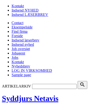
Kontakt
Indsend NYHED
Indsend LÆSERBREV
Contact
Eksempelside
Find firma
Forside
Indsend læserbrev
Indsend nyhed
Job oversigt
Jobagent
Jobs
Kontakt
Nyhedsbrev
LOG IN VIRKSOMHED
Sample page
search
ARTIKELARKIV
Syddjurs Netavis