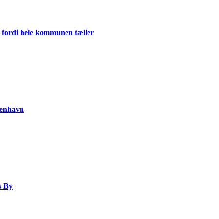
 fordi hele kommunen tæller
benhavn
s By