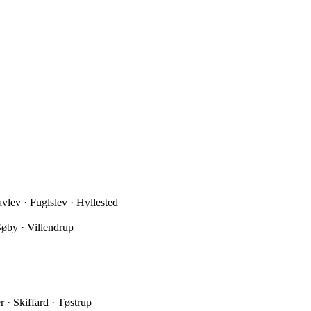
lev · Fuglslev · Hyllested
Søby · Villendrup
 · Skiffard · Tøstrup