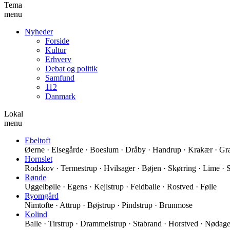
Tema
menu
Nyheder
Forside
Kultur
Erhverv
Debat og politik
Samfund
112
Danmark
Lokal
menu
Ebeltoft
Øerne · Elsegårde · Boeslum · Dråby · Handrup · Krakær · Grav
Hornslet
Rodskov · Termestrup · Hvilsager · Bøjen · Skørring · Lime · 
Rønde
Uggelbølle · Egens · Kejlstrup · Feldballe · Rostved · Følle
Ryomgård
Nimtofte · Attrup · Bøjstrup · Pindstrup · Brunmose
Kolind
Balle · Tirstrup · Drammelstrup · Stabrand · Horstved · Nødager