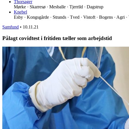
Thorsager
Mørke · Skarresø · Mesballe · Tjerrild · Dagstrup
Knebel
Esby · Kongsgårde · Strands · Tved · Vistoft · Bogens · Agri ·
Samfund
•
10.11.21
Pålagt covidtest i fritiden tæller som arbejdstid