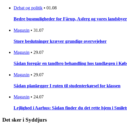
Debat og politik
•
01.08
Bedre busmuligheder for Fårup, Asferg og vores landsbyer
Magaxin
•
31.07
Store beslutninger kræver grundige overvejelser
Magaxin
•
29.07
Sådan foregår en tandbro behandling hos tandlægen i Kø
Magaxin
•
29.07
Sådan planlægger I ruten til studenterkørsel for klassen
Magaxin
•
24.07
Lejlighed i Aarhus: Sådan finder du det rette hjem i Smilet
Det sker i Syddjurs