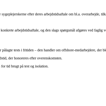
geplejerskerne efter deres arbejdstidsaftale om bl.a. overarbejde, tilk
n konkrete arbejdstidsaftale, og den slags spørgsmål afgøres ved faglig v
pålagte tests i fritiden – den handler om offshore-medarbejdere, der blev p
dstid, der honoreres efter overenskomsten.
r tid brugt på test og isolation.