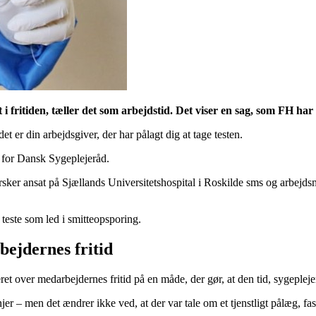
 i fritiden, tæller det som arbejdstid. Det viser en sag, som FH ha
det er din arbejdsgiver, der har pålagt dig at tage testen.
 for Dansk Sygeplejeråd.
ker ansat på Sjællands Universitetshospital i Roskilde sms og arbejds
teste som led i smitteopsporing.
ejdernes fritid
t over medarbejdernes fritid på en måde, der gør, at den tid, sygeplejer
r – men det ændrer ikke ved, at der var tale om et tjenstligt pålæg, fas