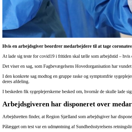
Hvis en arbejdsgiver beordrer medarbejdere til at tage coronatest
At lade sig teste for covid19 i fritiden skal tælle som arbejdstid – hvis 
Det viser en sag, som Fagbevægelsens Hovedorganisation har vundet
I den konkrete sag modtog en gruppe raske og symptomfrie sygeplejers
deres afdeling.
I beskeden fik sygeplejerskerne besked om, hvornår de skulle lade sig 
Arbejdsgiveren har disponeret over medarb
Arbejdsretten finder, at Region Sjælland som arbejdsgiver har disponere
Pålægget om test var en udmøntning af Sundhedsstyrelsens retningslinje