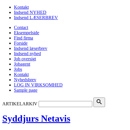
Kontakt
Indsend NYHED
Indsend LÆSERBREV
Contact
Eksempelside
Find firma
Forside
Indsend læserbrev
Indsend nyhed
Job oversigt
Jobagent
Jobs
Kontakt
Nyhedsbrev
LOG IN VIRKSOMHED
Sample page
search
ARTIKELARKIV
Syddjurs Netavis