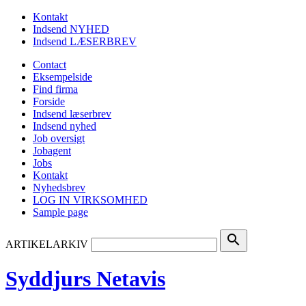
Kontakt
Indsend NYHED
Indsend LÆSERBREV
Contact
Eksempelside
Find firma
Forside
Indsend læserbrev
Indsend nyhed
Job oversigt
Jobagent
Jobs
Kontakt
Nyhedsbrev
LOG IN VIRKSOMHED
Sample page
search
ARTIKELARKIV
Syddjurs Netavis