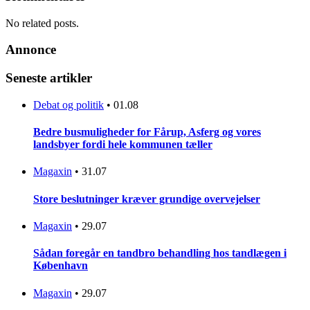
No related posts.
Annonce
Seneste artikler
Debat og politik
•
01.08
Bedre busmuligheder for Fårup, Asferg og vores
landsbyer fordi hele kommunen tæller
Magaxin
•
31.07
Store beslutninger kræver grundige overvejelser
Magaxin
•
29.07
Sådan foregår en tandbro behandling hos tandlægen i
København
Magaxin
•
29.07