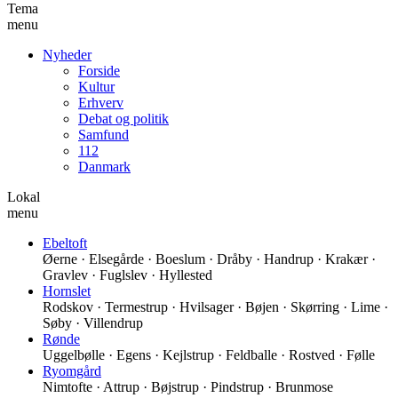
Tema
menu
Nyheder
Forside
Kultur
Erhverv
Debat og politik
Samfund
112
Danmark
Lokal
menu
Ebeltoft
Øerne · Elsegårde · Boeslum · Dråby · Handrup · Krakær ·
Gravlev · Fuglslev · Hyllested
Hornslet
Rodskov · Termestrup · Hvilsager · Bøjen · Skørring · Lime ·
Søby · Villendrup
Rønde
Uggelbølle · Egens · Kejlstrup · Feldballe · Rostved · Følle
Ryomgård
Nimtofte · Attrup · Bøjstrup · Pindstrup · Brunmose