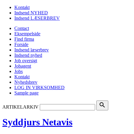
Kontakt
Indsend NYHED
Indsend LÆSERBREV
Contact
Eksempelside
Find firma
Forside
Indsend læserbrev
Indsend nyhed
Job oversigt
Jobagent
Jobs
Kontakt
Nyhedsbrev
LOG IN VIRKSOMHED
Sample page
search
ARTIKELARKIV
Syddjurs Netavis