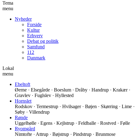
Tema
menu
Nyheder
Forside
Kultur
Erhverv
Debat og politik
Samfund
112
Danmark
Lokal
menu
Ebeltoft
Øerne · Elsegårde · Boeslum · Dråby · Handrup · Krakær ·
Gravlev · Fuglslev · Hyllested
Hornslet
Rodskov · Termestrup · Hvilsager · Bøjen · Skørring · Lime ·
Søby · Villendrup
Rønde
Uggelbølle · Egens · Kejlstrup · Feldballe · Rostved · Følle
Ryomgård
Nimtofte · Attrup · Bøjstrup · Pindstrup · Brunmose