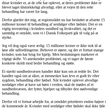
disse kvinder er, at de ofte har oplevet, at deres problemer ikke er
blevet taget tilstrækkeligt alvorligt, eller at vejen til den rette
behandling har været for lang.
Derfor glæder det mig, at regionsrådet nu har besluttet at afsætte 15
millioner kroner til behandling af senfølger efter fødsler. Det er en
vigtig investering i kvinders sundhed og livskvalitet, og det er
samtidig et område, som vi i Dansk Folkeparti gik til valg på at
styrke.
Jeg vil dog også være ærlig: 15 millioner kroner er ikke nok til at
løse alle udfordringerne. Behovet er større, og der er fortsat mange
kvinder, som har brug for hjælp. Men beslutningen markerer et
vigtigt skifte. Vi anerkender problemet, og vi tager de første
konkrete skridt mod bedre behandling og støtte.
Et stærkt sundhedsvæsen handler ikke kun om at redde liv. Det
handler også om at sikre, at mennesker kan leve et godt liv efter
sygdom, behandling eller fødsel. Når kvinder oplever alvorlige
senfølger efter at have sat børn i verden, skal de mødes af et
sundhedsvæsen, der lytter, hjælper og tilbyder den nødvendige
behandling.
Derfor vil vi fortsat arbejde for, at området prioriteres endnu højere i
de kommende år. Kvinder med senfølger efter fødsler skal ikke føle