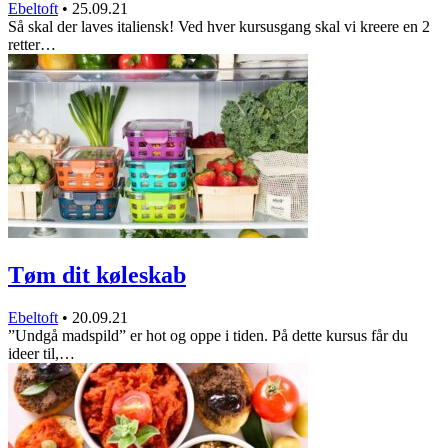
Ebeltoft
•
25.09.21
Så skal der laves italiensk! Ved hver kursusgang skal vi kreere en 2
retter…
Tøm dit køleskab
Ebeltoft
•
20.09.21
”Undgå madspild” er hot og oppe i tiden. På dette kursus får du
ideer til,…