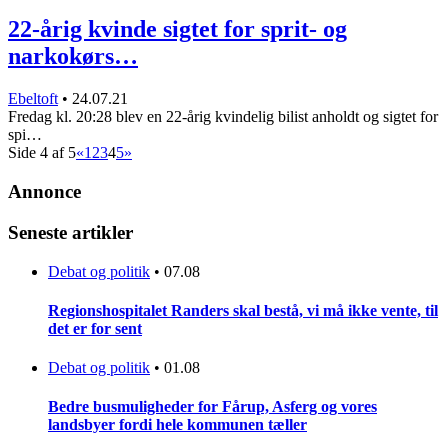
22-årig kvinde sigtet for sprit- og
narkokørs…
Ebeltoft
•
24.07.21
Fredag kl. 20:28 blev en 22-årig kvindelig bilist anholdt og sigtet for
spi…
Side 4 af 5
«
1
2
3
4
5
»
Annonce
Seneste artikler
Debat og politik
•
07.08
Regionshospitalet Randers skal bestå, vi må ikke vente, til
det er for sent
Debat og politik
•
01.08
Bedre busmuligheder for Fårup, Asferg og vores
landsbyer fordi hele kommunen tæller