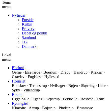
Tema
menu
Nyheder
Forside
Kultur
Erhverv
Debat og politik
Samfund
112
Danmark
Lokal
menu
Ebeltoft
Øerne · Elsegårde · Boeslum · Dråby · Handrup · Krakær ·
Gravlev · Fuglslev · Hyllested
Hornslet
Rodskov · Termestrup · Hvilsager · Bøjen · Skørring · Lime ·
Søby · Villendrup
Rønde
Uggelbølle · Egens · Kejlstrup · Feldballe · Rostved · Følle
Ryomgård
Nimtofte · Attrup · Bøjstrup · Pindstrup · Brunmose