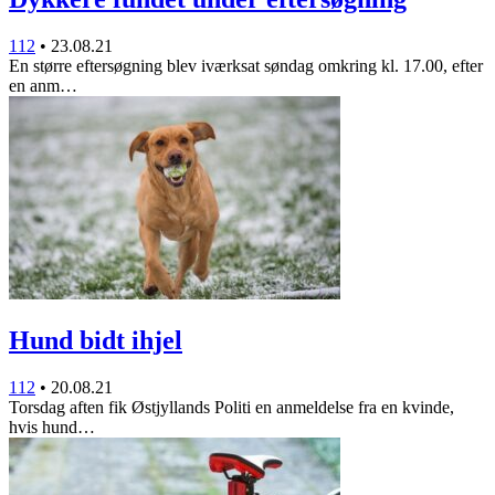
112
•
23.08.21
En større eftersøgning blev iværksat søndag omkring kl. 17.00, efter
en anm…
Hund bidt ihjel
112
•
20.08.21
Torsdag aften fik Østjyllands Politi en anmeldelse fra en kvinde,
hvis hund…