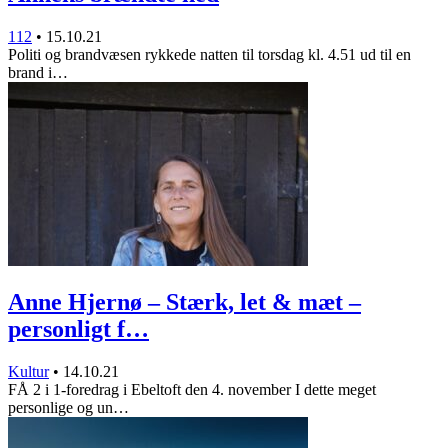
112
•
15.10.21
Politi og brandvæsen rykkede natten til torsdag kl. 4.51 ud til en
brand i…
Anne Hjernø – Stærk, let & mæt –
personligt f…
Kultur
•
14.10.21
FÅ 2 i 1-foredrag i Ebeltoft den 4. november I dette meget
personlige og un…