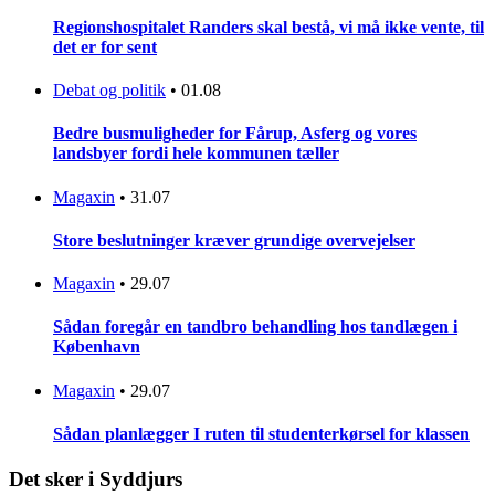
Regionshospitalet Randers skal bestå, vi må ikke vente, til
det er for sent
Debat og politik
•
01.08
Bedre busmuligheder for Fårup, Asferg og vores
landsbyer fordi hele kommunen tæller
Magaxin
•
31.07
Store beslutninger kræver grundige overvejelser
Magaxin
•
29.07
Sådan foregår en tandbro behandling hos tandlægen i
København
Magaxin
•
29.07
Sådan planlægger I ruten til studenterkørsel for klassen
Det sker i Syddjurs