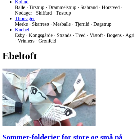
Kolind
Balle · Tirstrup · Drammelstrup · Stabrand · Horstved ·
Nødager · Skiffard · Tøstrup
Thorsager
Mørke · Skarresø · Mesballe · Tjerrild · Dagstrup
Knebel
Esby · Kongsgårde · Strands · Tved · Vistoft · Bogens · Agri
· Vrinners · Grønfeld
Ebeltoft
Sommer-folderier for store og små på