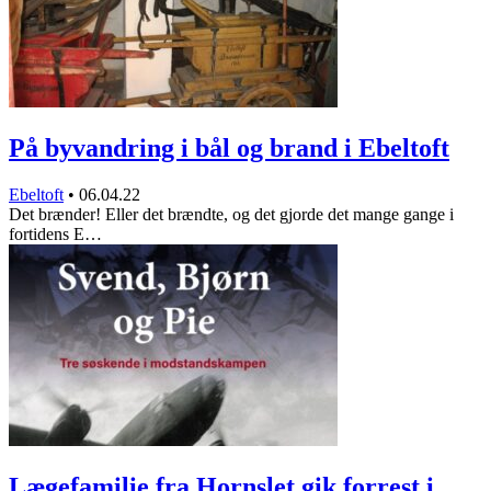
På byvandring i bål og brand i Ebeltoft
Ebeltoft
•
06.04.22
Det brænder! Eller det brændte, og det gjorde det mange gange i
fortidens E…
Lægefamilie fra Hornslet gik forrest i