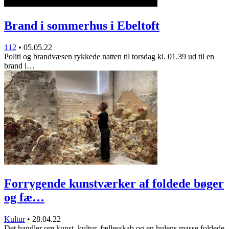
Brand i sommerhus i Ebeltoft
112
•
05.05.22
Politi og brandvæsen rykkede natten til torsdag kl. 01.39 ud til en
brand i…
Forrygende kunstværker af foldede bøger
og fæ…
Kultur
•
28.04.22
Det handler om kunst, kultur, fællesskab og en hulens masse foldede