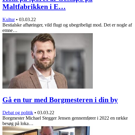
Maltfabrikken i E…
Kultur
•
03.03.22
Bestialske afhøringer, vild flugt og ubegribeligt mod. Det er nogle af
emne…
Gå en tur med Borgmesteren i din by
Debat og politik
•
03.03.22
Borgmester Michael Stegger Jensen gennemfører i 2022 en række
besøg på loka…