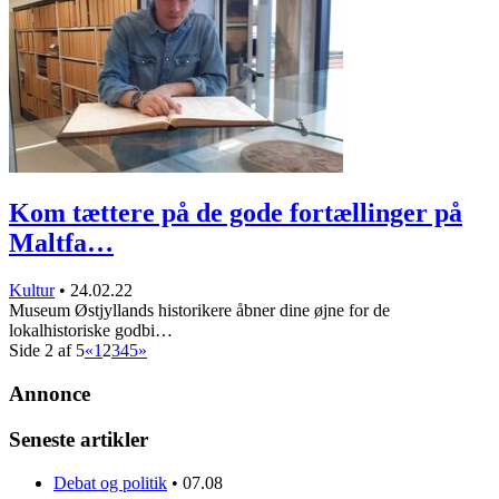
Kom tættere på de gode fortællinger på
Maltfa…
Kultur
•
24.02.22
Museum Østjyllands historikere åbner dine øjne for de
lokalhistoriske godbi…
Side 2 af 5
«
1
2
3
4
5
»
Annonce
Seneste artikler
Debat og politik
•
07.08