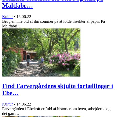
Maltfabr…
Kultur
•
15.06.22
Brug en lille bid af din sommer på at folde insekter af papir. På
Maltfabri…
Find Farvergårdens skjulte fortællinger i
Ebe…
Kultur
•
14.06.22
Farvergården i Ebeltoft er fuld af historier om byen, arbejderne og
det gam…