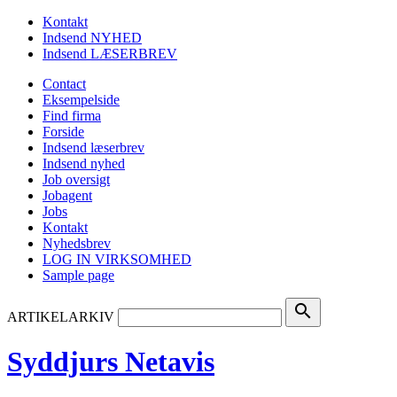
Kontakt
Indsend NYHED
Indsend LÆSERBREV
Contact
Eksempelside
Find firma
Forside
Indsend læserbrev
Indsend nyhed
Job oversigt
Jobagent
Jobs
Kontakt
Nyhedsbrev
LOG IN VIRKSOMHED
Sample page
search
ARTIKELARKIV
Syddjurs Netavis