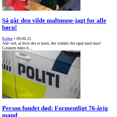
Så går den vilde maltmuse-jagt for alle
børn!
Kultur
•
09.06.22
Alle ved, at hvor der er korn, der vrimler det også med mus!
Gennem tiden h…
Person fundet død: Formentligt 76-årig
mand