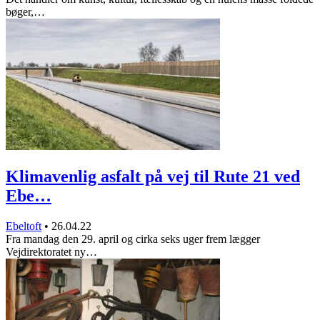
bøger,…
Klimavenlig asfalt på vej til Rute 21 ved
Ebe…
Ebeltoft
•
26.04.22
Fra mandag den 29. april og cirka seks uger frem lægger
Vejdirektoratet ny…