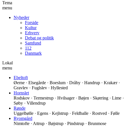
Tema
menu
Nyheder
Forside
Kultur
Erhverv
Debat og politik
Samfund
112
Danmark
Lokal
menu
Ebeltoft
Øerne · Elsegårde · Boeslum · Dråby · Handrup · Krakær ·
Gravlev · Fuglslev · Hyllested
Hornslet
Rodskov · Termestrup · Hvilsager · Bøjen · Skørring · Lime ·
Søby · Villendrup
Rønde
Uggelbølle · Egens · Kejlstrup · Feldballe · Rostved · Følle
Ryomgård
Nimtofte · Attrup · Bøjstrup · Pindstrup · Brunmose