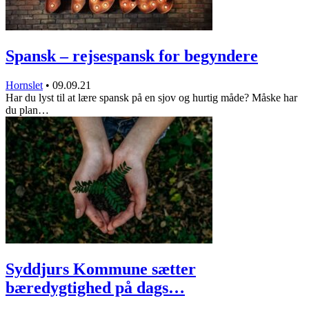
Spansk – rejsespansk for begyndere
Hornslet
•
09.09.21
Har du lyst til at lære spansk på en sjov og hurtig måde? Måske har
du plan…
Syddjurs Kommune sætter
bæredygtighed på dags…