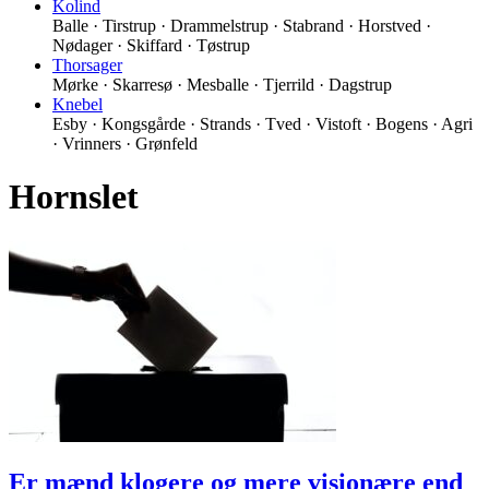
Kolind
Balle · Tirstrup · Drammelstrup · Stabrand · Horstved ·
Nødager · Skiffard · Tøstrup
Thorsager
Mørke · Skarresø · Mesballe · Tjerrild · Dagstrup
Knebel
Esby · Kongsgårde · Strands · Tved · Vistoft · Bogens · Agri
· Vrinners · Grønfeld
Hornslet
Er mænd klogere og mere visionære end