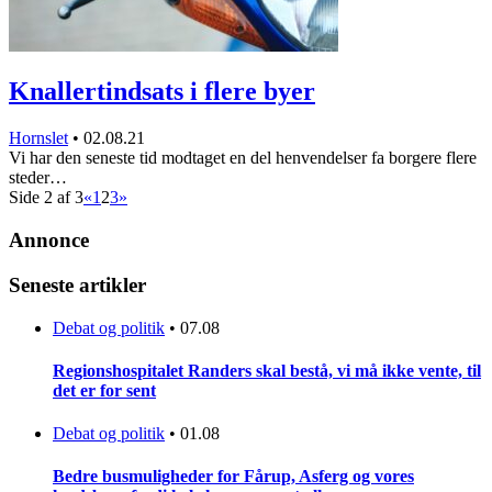
Knallertindsats i flere byer
Hornslet
•
02.08.21
Vi har den seneste tid modtaget en del henvendelser fa borgere flere
steder…
Side 2 af 3
«
1
2
3
»
Annonce
Seneste artikler
Debat og politik
•
07.08
Regionshospitalet Randers skal bestå, vi må ikke vente, til
det er for sent
Debat og politik
•
01.08
Bedre busmuligheder for Fårup, Asferg og vores