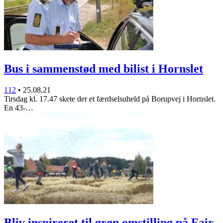
Bus i sammenstød med bilist i Hornslet
112
•
25.08.21
Tirsdag kl. 17.47 skete der et færdselsuheld på Borupvej i Hornslet.
En 43-…
Bliv inspireret til grøn omstilling på Fair