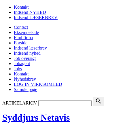
Kontakt
Indsend NYHED
Indsend LÆSERBREV
Contact
Eksempelside
Find firma
Forside
Indsend læserbrev
Indsend nyhed
Job oversigt
Jobagent
Jobs
Kontakt
Nyhedsbrev
LOG IN VIRKSOMHED
Sample page
search
ARTIKELARKIV
Syddjurs Netavis