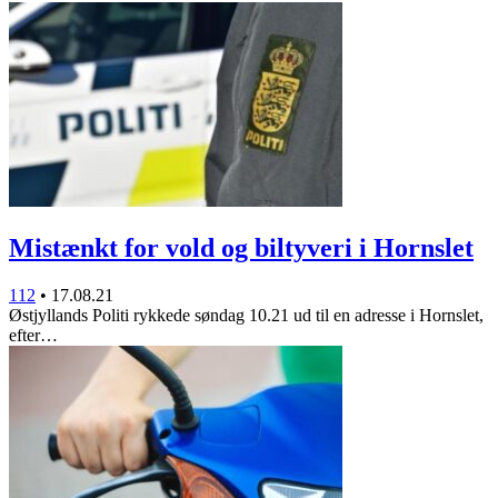
Mistænkt for vold og biltyveri i Hornslet
112
•
17.08.21
Østjyllands Politi rykkede søndag 10.21 ud til en adresse i Hornslet,
efter…