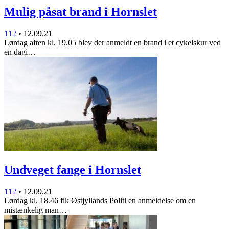
Mulig påsat brand i Hornslet
112
•
12.09.21
Lørdag aften kl. 19.05 blev der anmeldt en brand i et cykelskur ved
en dagi…
Undveget fange i Hornslet
112
•
12.09.21
Lørdag kl. 18.46 fik Østjyllands Politi en anmeldelse om en
mistænkelig man…