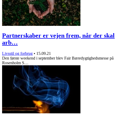
Partnerskaber er vejen frem, når der skal
arb…
Livsstil og forbrug
•
15.09.21
Den første weekend i september blev Fair Bæredygtighedsmesse på
Rosenholm S…