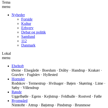
Tema
menu
Nyheder
Forside
Kultur
Erhverv
Debat og politik
Samfund
112
Danmark
Lokal
menu
Ebeltoft
Øerne · Elsegårde · Boeslum · Dråby · Handrup · Krakær ·
Gravlev · Fuglslev · Hyllested
Hornslet
Rodskov · Termestrup · Hvilsager · Bøjen · Skørring · Lime ·
Søby · Villendrup
Rønde
Uggelbølle · Egens · Kejlstrup · Feldballe · Rostved · Følle
Ryomgård
Nimtofte · Attrup · Bøjstrup · Pindstrup · Brunmose