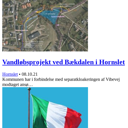
Vandløbsprojekt ved Bækdalen i Hornslet
Hornslet
•
08.10.21
Kommunen har i forbindelse med separatkloakeringen af Vibevej
modtaget ansø…